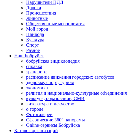
Нарушители ПДД
Дороги
Происшествия
Животные
Общественные мероприятия
Мой город
Природа
Культура
Спорт
Разное
Наш Бобруйск
бобруйская энциклопедия
справка
транспорт
расписание движения городских автобусов
здоровье, спорт, туризм
экономика
религия и национально-культурные объединения
культура, образование, СМИ
литература и искусство
о городе
Фотогалереи
Сферические 360° панорамы
Online-сервисы Бобруйска
Каталог организаций