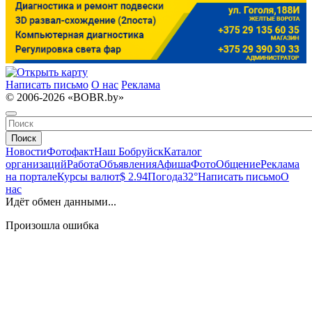
Написать письмо
О нас
Реклама
© 2006-2026 «BOBR.by»
Поиск
Новости
Фотофакт
Наш Бобруйск
Каталог
организаций
Работа
Объявления
Афиша
Фото
Общение
Реклама
на портале
Курсы валют
$ 2.94
Погода
32°
Написать письмо
О
нас
Идёт обмен данными...
Произошла ошибка