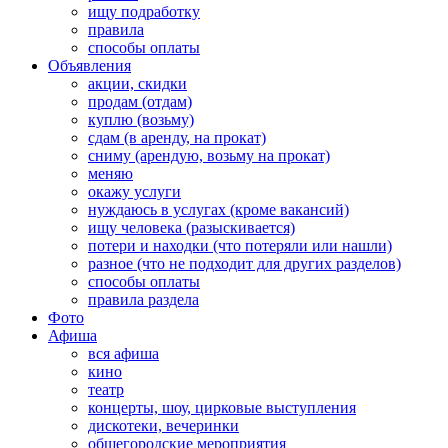
ищу подработку
правила
способы оплаты
Объявления
акции, скидки
продам (отдам)
куплю (возьму)
сдам (в аренду, на прокат)
сниму (арендую, возьму на прокат)
меняю
окажу услуги
нуждаюсь в услугах (кроме вакансий)
ищу человека (разыскивается)
потери и находки (что потеряли или нашли)
разное (что не подходит для других разделов)
способы оплаты
правила раздела
Фото
Афиша
вся афиша
кино
театр
концерты, шоу, цирковые выступления
дискотеки, вечеринки
общегородские мероприятия