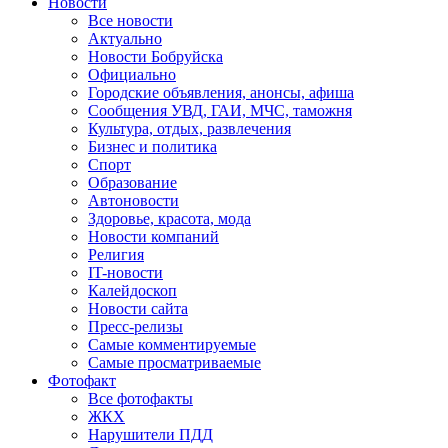
Новости
Все новости
Актуально
Новости Бобруйска
Официально
Городские объявления, анонсы, афиша
Сообщения УВД, ГАИ, МЧС, таможня
Культура, отдых, развлечения
Бизнес и политика
Спорт
Образование
Автоновости
Здоровье, красота, мода
Новости компаний
Религия
IT-новости
Калейдоскоп
Новости сайта
Пресс-релизы
Самые комментируемые
Самые просматриваемые
Фотофакт
Все фотофакты
ЖКХ
Нарушители ПДД