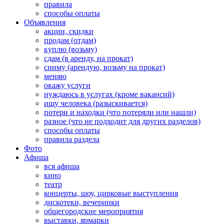
правила
способы оплаты
Объявления
акции, скидки
продам (отдам)
куплю (возьму)
сдам (в аренду, на прокат)
сниму (арендую, возьму на прокат)
меняю
окажу услуги
нуждаюсь в услугах (кроме вакансий)
ищу человека (разыскивается)
потери и находки (что потеряли или нашли)
разное (что не подходит для других разделов)
способы оплаты
правила раздела
Фото
Афиша
вся афиша
кино
театр
концерты, шоу, цирковые выступления
дискотеки, вечеринки
общегородские мероприятия
выставки, ярмарки