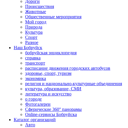
Дороги
Происшествия
Животные
Общественные мероприятия
Мой город
Природа
Культура
Спорт
Разное
Наш Бобруйск
бобруйская энциклопедия
справка
транспорт
расписание движения городских автобусов
здоровье, спорт, туризм
экономика
религия и национально-культурные объединения
культура, образование, СМИ
литература и искусство
о городе
Фотогалереи
Сферические 360° панорамы
Online-сервисы Бобруйска
Каталог организаций
Авто