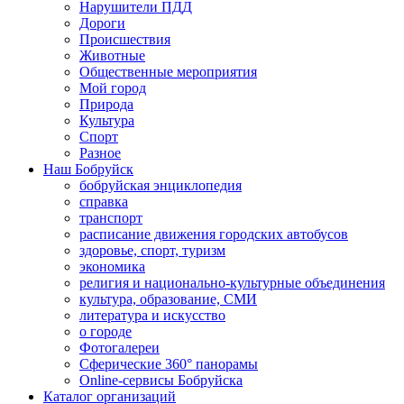
Нарушители ПДД
Дороги
Происшествия
Животные
Общественные мероприятия
Мой город
Природа
Культура
Спорт
Разное
Наш Бобруйск
бобруйская энциклопедия
справка
транспорт
расписание движения городских автобусов
здоровье, спорт, туризм
экономика
религия и национально-культурные объединения
культура, образование, СМИ
литература и искусство
о городе
Фотогалереи
Сферические 360° панорамы
Online-сервисы Бобруйска
Каталог организаций