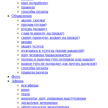
ищу подработку
правила
способы оплаты
Объявления
акции, скидки
продам (отдам)
куплю (возьму)
сдам (в аренду, на прокат)
сниму (арендую, возьму на прокат)
меняю
окажу услуги
нуждаюсь в услугах (кроме вакансий)
ищу человека (разыскивается)
потери и находки (что потеряли или нашли)
разное (что не подходит для других разделов)
способы оплаты
правила раздела
Фото
Афиша
вся афиша
кино
театр
концерты, шоу, цирковые выступления
дискотеки, вечеринки
общегородские мероприятия