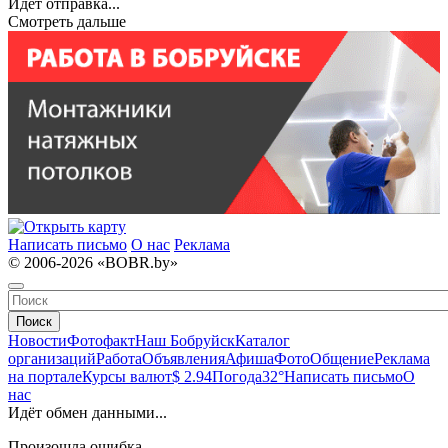
Идёт отправка...
Смотреть дальше
Написать письмо
О нас
Реклама
© 2006-2026 «BOBR.by»
Поиск
Новости
Фотофакт
Наш Бобруйск
Каталог
организаций
Работа
Объявления
Афиша
Фото
Общение
Реклама
на портале
Курсы валют
$ 2.94
Погода
32°
Написать письмо
О
нас
Идёт обмен данными...
Произошла ошибка