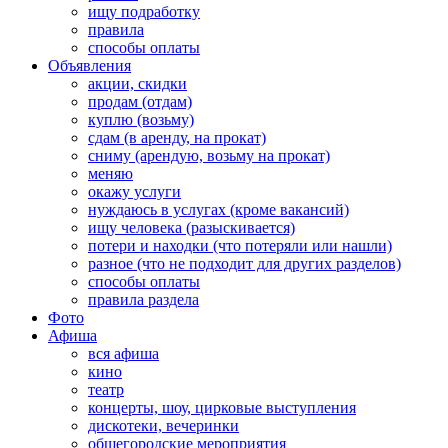
ищу подработку
правила
способы оплаты
Объявления
акции, скидки
продам (отдам)
куплю (возьму)
сдам (в аренду, на прокат)
сниму (арендую, возьму на прокат)
меняю
окажу услуги
нуждаюсь в услугах (кроме вакансий)
ищу человека (разыскивается)
потери и находки (что потеряли или нашли)
разное (что не подходит для других разделов)
способы оплаты
правила раздела
Фото
Афиша
вся афиша
кино
театр
концерты, шоу, цирковые выступления
дискотеки, вечеринки
общегородские мероприятия