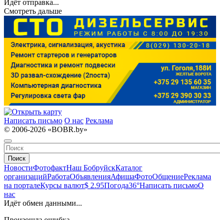
Идёт отправка...
Смотреть дальше
Написать письмо
О нас
Реклама
© 2006-2026 «BOBR.by»
Поиск
Новости
Фотофакт
Наш Бобруйск
Каталог
организаций
Работа
Объявления
Афиша
Фото
Общение
Реклама
на портале
Курсы валют
$ 2.95
Погода
36°
Написать письмо
О
нас
Идёт обмен данными...
Произошла ошибка