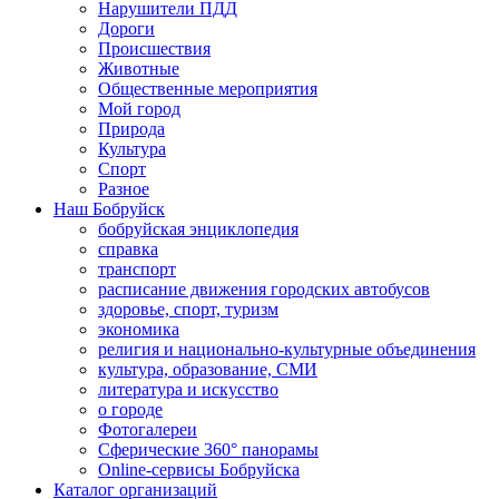
Нарушители ПДД
Дороги
Происшествия
Животные
Общественные мероприятия
Мой город
Природа
Культура
Спорт
Разное
Наш Бобруйск
бобруйская энциклопедия
справка
транспорт
расписание движения городских автобусов
здоровье, спорт, туризм
экономика
религия и национально-культурные объединения
культура, образование, СМИ
литература и искусство
о городе
Фотогалереи
Сферические 360° панорамы
Online-сервисы Бобруйска
Каталог организаций