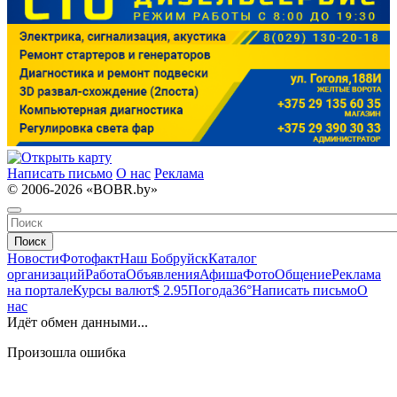
Написать письмо
О нас
Реклама
© 2006-2026 «BOBR.by»
Поиск
Новости
Фотофакт
Наш Бобруйск
Каталог
организаций
Работа
Объявления
Афиша
Фото
Общение
Реклама
на портале
Курсы валют
$ 2.95
Погода
36°
Написать письмо
О
нас
Идёт обмен данными...
Произошла ошибка