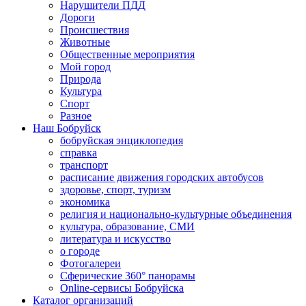
Нарушители ПДД
Дороги
Происшествия
Животные
Общественные мероприятия
Мой город
Природа
Культура
Спорт
Разное
Наш Бобруйск
бобруйская энциклопедия
справка
транспорт
расписание движения городских автобусов
здоровье, спорт, туризм
экономика
религия и национально-культурные объединения
культура, образование, СМИ
литература и искусство
о городе
Фотогалереи
Сферические 360° панорамы
Online-сервисы Бобруйска
Каталог организаций