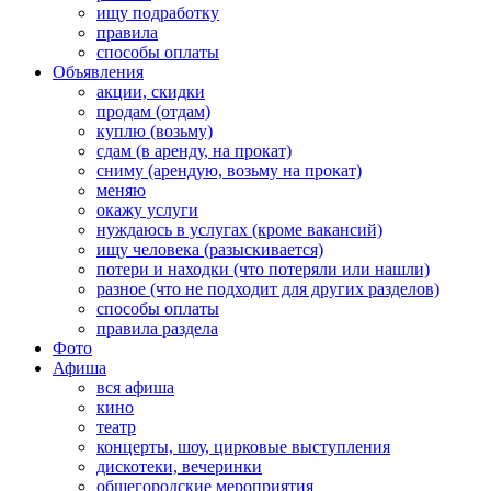
ищу подработку
правила
способы оплаты
Объявления
акции, скидки
продам (отдам)
куплю (возьму)
сдам (в аренду, на прокат)
сниму (арендую, возьму на прокат)
меняю
окажу услуги
нуждаюсь в услугах (кроме вакансий)
ищу человека (разыскивается)
потери и находки (что потеряли или нашли)
разное (что не подходит для других разделов)
способы оплаты
правила раздела
Фото
Афиша
вся афиша
кино
театр
концерты, шоу, цирковые выступления
дискотеки, вечеринки
общегородские мероприятия