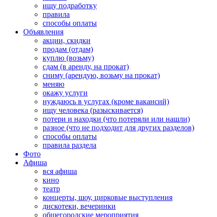
ищу подработку
правила
способы оплаты
Объявления
акции, скидки
продам (отдам)
куплю (возьму)
сдам (в аренду, на прокат)
сниму (арендую, возьму на прокат)
меняю
окажу услуги
нуждаюсь в услугах (кроме вакансий)
ищу человека (разыскивается)
потери и находки (что потеряли или нашли)
разное (что не подходит для других разделов)
способы оплаты
правила раздела
Фото
Афиша
вся афиша
кино
театр
концерты, шоу, цирковые выступления
дискотеки, вечеринки
общегородские мероприятия