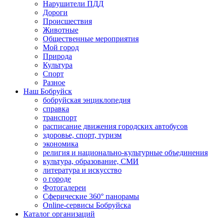
Нарушители ПДД
Дороги
Происшествия
Животные
Общественные мероприятия
Мой город
Природа
Культура
Спорт
Разное
Наш Бобруйск
бобруйская энциклопедия
справка
транспорт
расписание движения городских автобусов
здоровье, спорт, туризм
экономика
религия и национально-культурные объединения
культура, образование, СМИ
литература и искусство
о городе
Фотогалереи
Сферические 360° панорамы
Online-сервисы Бобруйска
Каталог организаций