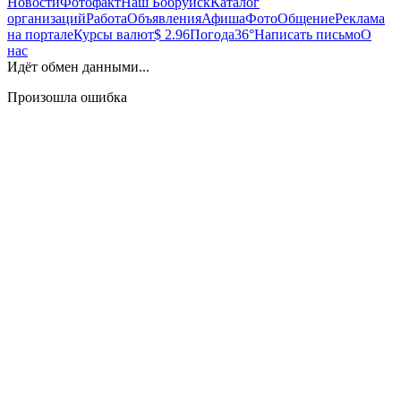
Новости
Фотофакт
Наш Бобруйск
Каталог
организаций
Работа
Объявления
Афиша
Фото
Общение
Реклама
на портале
Курсы валют
$ 2.96
Погода
36°
Написать письмо
О
нас
Идёт обмен данными...
Произошла ошибка