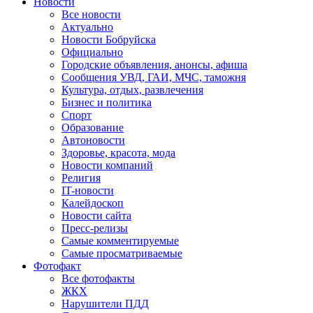
Новости
Все новости
Актуально
Новости Бобруйска
Официально
Городские объявления, анонсы, афиша
Сообщения УВД, ГАИ, МЧС, таможня
Культура, отдых, развлечения
Бизнес и политика
Спорт
Образование
Автоновости
Здоровье, красота, мода
Новости компаний
Религия
IT-новости
Калейдоскоп
Новости сайта
Пресс-релизы
Самые комментируемые
Самые просматриваемые
Фотофакт
Все фотофакты
ЖКХ
Нарушители ПДД