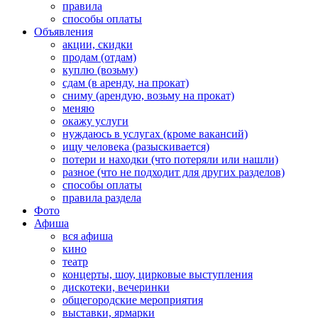
правила
способы оплаты
Объявления
акции, скидки
продам (отдам)
куплю (возьму)
сдам (в аренду, на прокат)
сниму (арендую, возьму на прокат)
меняю
окажу услуги
нуждаюсь в услугах (кроме вакансий)
ищу человека (разыскивается)
потери и находки (что потеряли или нашли)
разное (что не подходит для других разделов)
способы оплаты
правила раздела
Фото
Афиша
вся афиша
кино
театр
концерты, шоу, цирковые выступления
дискотеки, вечеринки
общегородские мероприятия
выставки, ярмарки