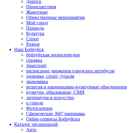
Дороги
Происшествия
Животные
Общественные мероприятия
Мой город
Природа
Культура
Спорт
Разное
Наш Бобруйск
бобруйская энциклопедия
справка
транспорт
расписание движения городских автобусов
здоровье, спорт, туризм
экономика
религия и национально-культурные объединения
культура, образование, СМИ
литература и искусство
о городе
Фотогалереи
Сферические 360° панорамы
Online-сервисы Бобруйска
Каталог организаций
Авто