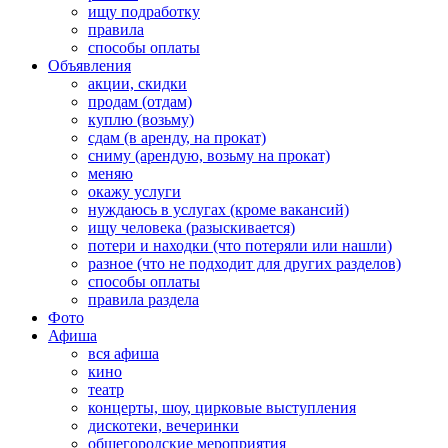
ищу подработку
правила
способы оплаты
Объявления
акции, скидки
продам (отдам)
куплю (возьму)
сдам (в аренду, на прокат)
сниму (арендую, возьму на прокат)
меняю
окажу услуги
нуждаюсь в услугах (кроме вакансий)
ищу человека (разыскивается)
потери и находки (что потеряли или нашли)
разное (что не подходит для других разделов)
способы оплаты
правила раздела
Фото
Афиша
вся афиша
кино
театр
концерты, шоу, цирковые выступления
дискотеки, вечеринки
общегородские мероприятия