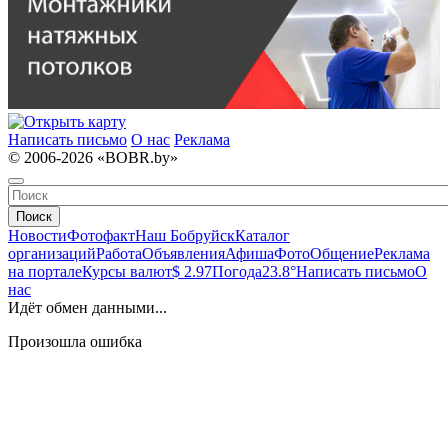
Написать письмо
О нас
Реклама
© 2006-2026 «BOBR.by»
Поиск
Новости
Фотофакт
Наш Бобруйск
Каталог
организаций
Работа
Объявления
Афиша
Фото
Общение
Реклама
на портале
Курсы валют
$ 2.97
Погода
23.8°
Написать письмо
О
нас
Идёт обмен данными...
Произошла ошибка