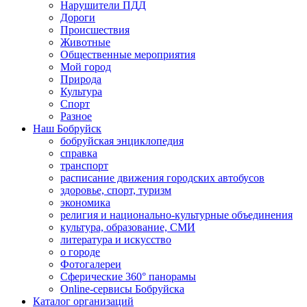
Нарушители ПДД
Дороги
Происшествия
Животные
Общественные мероприятия
Мой город
Природа
Культура
Спорт
Разное
Наш Бобруйск
бобруйская энциклопедия
справка
транспорт
расписание движения городских автобусов
здоровье, спорт, туризм
экономика
религия и национально-культурные объединения
культура, образование, СМИ
литература и искусство
о городе
Фотогалереи
Сферические 360° панорамы
Online-сервисы Бобруйска
Каталог организаций