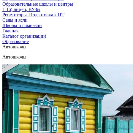
Образовательные школы и центры
ПТУ, лицеи, ВУЗы
Репетиторы. Подготовка к ЦТ
Сады и ясли
Школы и гимназии
Главная
Каталог организаций
Образование
Автошколы
Автошколы