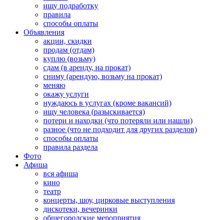
ищу подработку
правила
способы оплаты
Объявления
акции, скидки
продам (отдам)
куплю (возьму)
сдам (в аренду, на прокат)
сниму (арендую, возьму на прокат)
меняю
окажу услуги
нуждаюсь в услугах (кроме вакансий)
ищу человека (разыскивается)
потери и находки (что потеряли или нашли)
разное (что не подходит для других разделов)
способы оплаты
правила раздела
Фото
Афиша
вся афиша
кино
театр
концерты, шоу, цирковые выступления
дискотеки, вечеринки
общегородские мероприятия