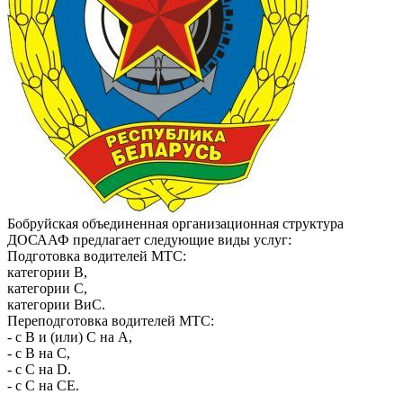
Бобруйская объединенная организационная структура
ДОСААФ предлагает следующие виды услуг:
Подготовка водителей МТС:
категории В,
категории C,
категории ВиС.
Переподготовка водителей МТС:
- с В и (или) С на А,
- с В на С,
- с С на D.
- с С на СЕ.