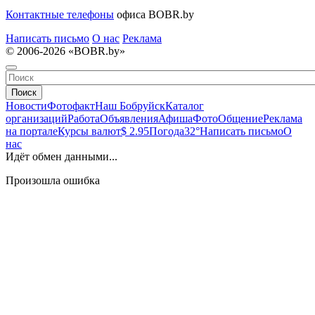
Контактные телефоны
офиса BOBR.by
Написать письмо
О нас
Реклама
© 2006-2026 «BOBR.by»
Поиск
Новости
Фотофакт
Наш Бобруйск
Каталог
организаций
Работа
Объявления
Афиша
Фото
Общение
Реклама
на портале
Курсы валют
$ 2.95
Погода
32°
Написать письмо
О
нас
Идёт обмен данными...
Произошла ошибка