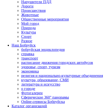
Нарушители ПДД
Дороги
Происшествия
Животные
Общественные мероприятия
Мой город
Природа
Культура
Спорт
Разное
Наш Бобруйск
бобруйская энциклопедия
справка
транспорт
расписание движения городских автобусов
здоровье, спорт, туризм
экономика
религия и национально-культурные объединения
культура, образование, СМИ
литература и искусство
о городе
Фотогалереи
Сферические 360° панорамы
Online-сервисы Бобруйска
Каталог организаций