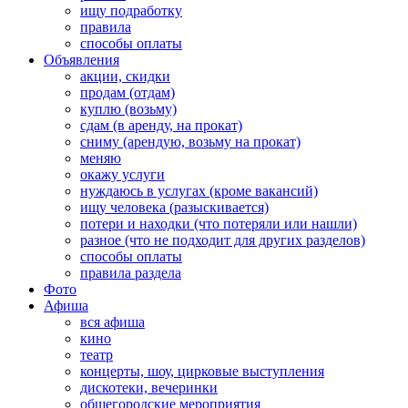
ищу подработку
правила
способы оплаты
Объявления
акции, скидки
продам (отдам)
куплю (возьму)
сдам (в аренду, на прокат)
сниму (арендую, возьму на прокат)
меняю
окажу услуги
нуждаюсь в услугах (кроме вакансий)
ищу человека (разыскивается)
потери и находки (что потеряли или нашли)
разное (что не подходит для других разделов)
способы оплаты
правила раздела
Фото
Афиша
вся афиша
кино
театр
концерты, шоу, цирковые выступления
дискотеки, вечеринки
общегородские мероприятия