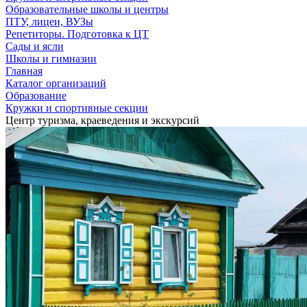
Образовательные школы и центры
ПТУ, лицеи, ВУЗы
Репетиторы. Подготовка к ЦТ
Сады и ясли
Школы и гимназии
Главная
Каталог организаций
Образование
Кружки и спортивные секции
Центр туризма, краеведения и экскурсий