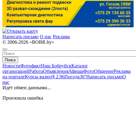
Написать письмо
О нас
Реклама
© 2006-2026 «BOBR.by»
Поиск
Новости
Фотофакт
Наш Бобруйск
Каталог
организаций
Работа
Объявления
Афиша
Фото
Общение
Реклама
на портале
Курсы валют
$ 2.96
Погода
36°
Написать письмо
О
нас
Идёт обмен данными...
Произошла ошибка