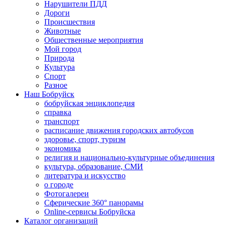
Нарушители ПДД
Дороги
Происшествия
Животные
Общественные мероприятия
Мой город
Природа
Культура
Спорт
Разное
Наш Бобруйск
бобруйская энциклопедия
справка
транспорт
расписание движения городских автобусов
здоровье, спорт, туризм
экономика
религия и национально-культурные объединения
культура, образование, СМИ
литература и искусство
о городе
Фотогалереи
Сферические 360° панорамы
Online-сервисы Бобруйска
Каталог организаций