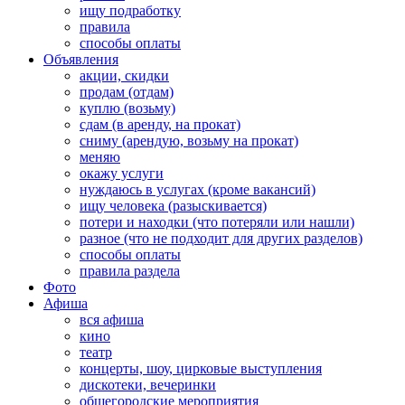
ищу подработку
правила
способы оплаты
Объявления
акции, скидки
продам (отдам)
куплю (возьму)
сдам (в аренду, на прокат)
сниму (арендую, возьму на прокат)
меняю
окажу услуги
нуждаюсь в услугах (кроме вакансий)
ищу человека (разыскивается)
потери и находки (что потеряли или нашли)
разное (что не подходит для других разделов)
способы оплаты
правила раздела
Фото
Афиша
вся афиша
кино
театр
концерты, шоу, цирковые выступления
дискотеки, вечеринки
общегородские мероприятия