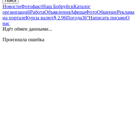
Поиск
Новости
Фотофакт
Наш Бобруйск
Каталог
организаций
Работа
Объявления
Афиша
Фото
Общение
Реклама
на портале
Курсы валют
$ 2.96
Погода
36°
Написать письмо
О
нас
Идёт обмен данными...
Произошла ошибка