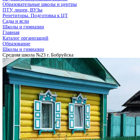
Образовательные школы и центры
ПТУ, лицеи, ВУЗы
Репетиторы. Подготовка к ЦТ
Сады и ясли
Школы и гимназии
Главная
Каталог организаций
Образование
Школы и гимназии
Средняя школа №23 г. Бобруйска