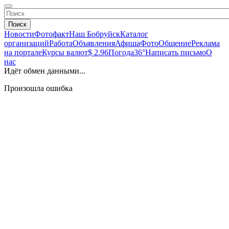
Поиск
Новости
Фотофакт
Наш Бобруйск
Каталог
организаций
Работа
Объявления
Афиша
Фото
Общение
Реклама
на портале
Курсы валют
$ 2.96
Погода
36°
Написать письмо
О
нас
Идёт обмен данными...
Произошла ошибка