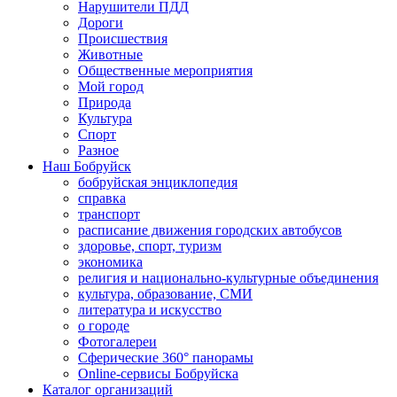
Нарушители ПДД
Дороги
Происшествия
Животные
Общественные мероприятия
Мой город
Природа
Культура
Спорт
Разное
Наш Бобруйск
бобруйская энциклопедия
справка
транспорт
расписание движения городских автобусов
здоровье, спорт, туризм
экономика
религия и национально-культурные объединения
культура, образование, СМИ
литература и искусство
о городе
Фотогалереи
Сферические 360° панорамы
Online-сервисы Бобруйска
Каталог организаций