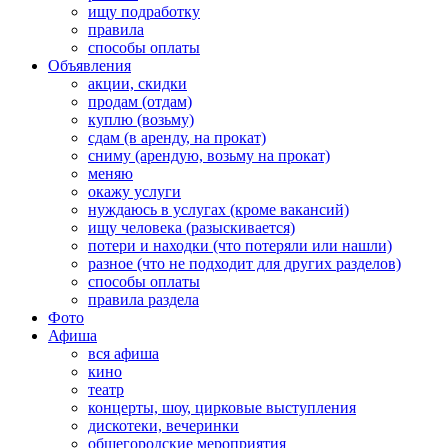
ищу подработку
правила
способы оплаты
Объявления
акции, скидки
продам (отдам)
куплю (возьму)
сдам (в аренду, на прокат)
сниму (арендую, возьму на прокат)
меняю
окажу услуги
нуждаюсь в услугах (кроме вакансий)
ищу человека (разыскивается)
потери и находки (что потеряли или нашли)
разное (что не подходит для других разделов)
способы оплаты
правила раздела
Фото
Афиша
вся афиша
кино
театр
концерты, шоу, цирковые выступления
дискотеки, вечеринки
общегородские мероприятия