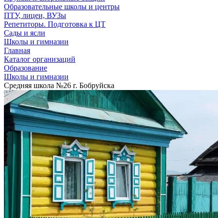
Образовательные школы и центры
ПТУ, лицеи, ВУЗы
Репетиторы. Подготовка к ЦТ
Сады и ясли
Школы и гимназии
Главная
Каталог организаций
Образование
Школы и гимназии
Средняя школа №26 г. Бобруйска