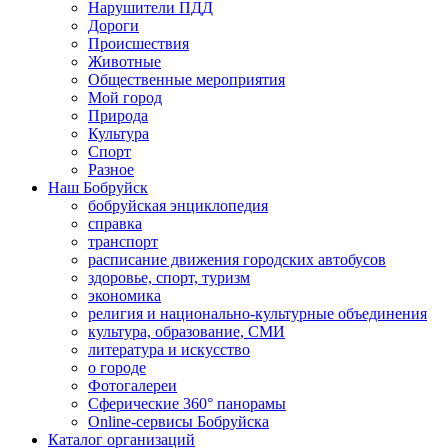
Нарушители ПДД
Дороги
Происшествия
Животные
Общественные мероприятия
Мой город
Природа
Культура
Спорт
Разное
Наш Бобруйск
бобруйская энциклопедия
справка
транспорт
расписание движения городских автобусов
здоровье, спорт, туризм
экономика
религия и национально-культурные объединения
культура, образование, СМИ
литература и искусство
о городе
Фотогалереи
Сферические 360° панорамы
Online-сервисы Бобруйска
Каталог организаций