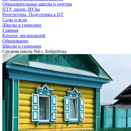
Образовательные школы и центры
ПТУ, лицеи, ВУЗы
Репетиторы. Подготовка к ЦТ
Сады и ясли
Школы и гимназии
Главная
Каталог организаций
Образование
Школы и гимназии
Средняя школа №6 г. Бобруйска