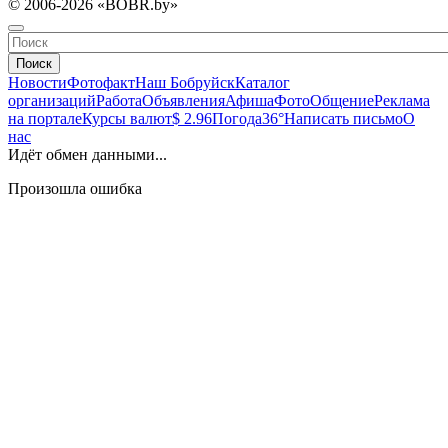
© 2006-2026 «BOBR.by»
Поиск
Новости
Фотофакт
Наш Бобруйск
Каталог
организаций
Работа
Объявления
Афиша
Фото
Общение
Реклама
на портале
Курсы валют
$ 2.96
Погода
36°
Написать письмо
О
нас
Идёт обмен данными...
Произошла ошибка