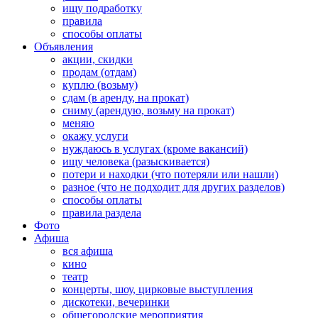
ищу подработку
правила
способы оплаты
Объявления
акции, скидки
продам (отдам)
куплю (возьму)
сдам (в аренду, на прокат)
сниму (арендую, возьму на прокат)
меняю
окажу услуги
нуждаюсь в услугах (кроме вакансий)
ищу человека (разыскивается)
потери и находки (что потеряли или нашли)
разное (что не подходит для других разделов)
способы оплаты
правила раздела
Фото
Афиша
вся афиша
кино
театр
концерты, шоу, цирковые выступления
дискотеки, вечеринки
общегородские мероприятия