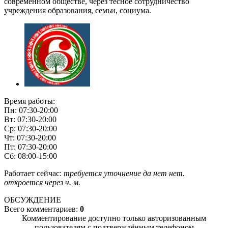
современном обществе, через тесное сотрудничество
учреждения образования, семьи, социума.
Время работы:
Пн: 07:30-20:00
Вт: 07:30-20:00
Ср: 07:30-20:00
Чт: 07:30-20:00
Пт: 07:30-20:00
Сб: 08:00-15:00
Работает сейчас:
требуется уточнение
да
нет
нет.
откроется через
ч.
м.
ОБСУЖДЕНИЕ
Всего комментариев:
0
Комментирование доступно только авторизованным
пользователям с подтверждённым телефоном