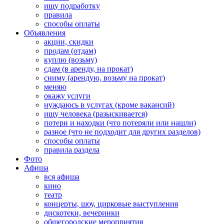
ищу подработку
правила
способы оплаты
Объявления
акции, скидки
продам (отдам)
куплю (возьму)
сдам (в аренду, на прокат)
сниму (арендую, возьму на прокат)
меняю
окажу услуги
нуждаюсь в услугах (кроме вакансий)
ищу человека (разыскивается)
потери и находки (что потеряли или нашли)
разное (что не подходит для других разделов)
способы оплаты
правила раздела
Фото
Афиша
вся афиша
кино
театр
концерты, шоу, цирковые выступления
дискотеки, вечеринки
общегородские мероприятия