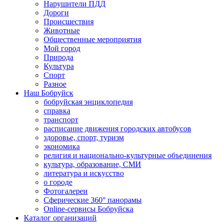
Нарушители ПДД
Дороги
Происшествия
Животные
Общественные мероприятия
Мой город
Природа
Культура
Спорт
Разное
Наш Бобруйск
бобруйская энциклопедия
справка
транспорт
расписание движения городских автобусов
здоровье, спорт, туризм
экономика
религия и национально-культурные объединения
культура, образование, СМИ
литература и искусство
о городе
Фотогалереи
Сферические 360° панорамы
Online-сервисы Бобруйска
Каталог организаций