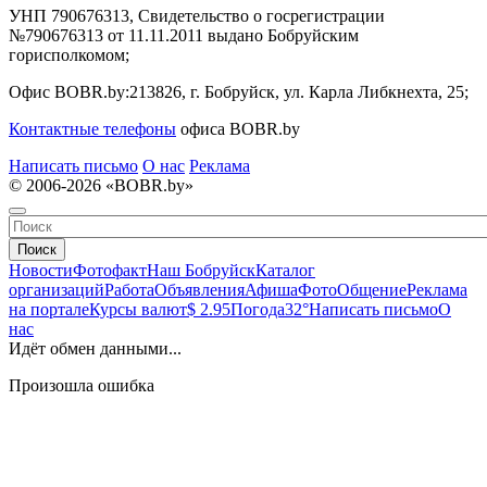
УНП 790676313, Свидетельство о госрегистрации
№790676313 от 11.11.2011 выдано Бобруйским
горисполкомом;
Офис BOBR.by:
213826, г. Бобруйск, ул. Карла Либкнехта, 25;
Контактные телефоны
офиса BOBR.by
Написать письмо
О нас
Реклама
© 2006-2026 «BOBR.by»
Поиск
Новости
Фотофакт
Наш Бобруйск
Каталог
организаций
Работа
Объявления
Афиша
Фото
Общение
Реклама
на портале
Курсы валют
$ 2.95
Погода
32°
Написать письмо
О
нас
Идёт обмен данными...
Произошла ошибка