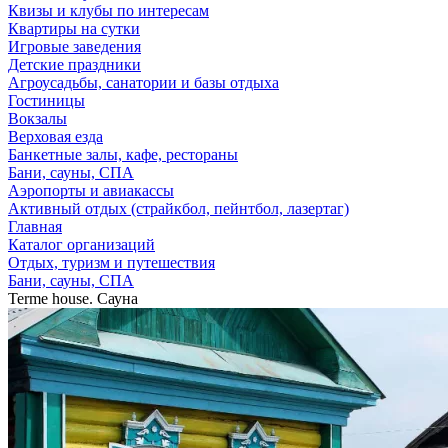
Квизы и клубы по интересам
Квартиры на сутки
Игровые заведения
Детские праздники
Агроусадьбы, санатории и базы отдыха
Гостиницы
Вокзалы
Верховая езда
Банкетные залы, кафе, рестораны
Бани, сауны, СПА
Аэропорты и авиакассы
Активный отдых (страйкбол, пейнтбол, лазертаг)
Главная
Каталог организаций
Отдых, туризм и путешествия
Бани, сауны, СПА
Terme house. Сауна