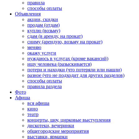
правила
способы оплаты
Объявления
акции, скидки
продам (отдам)
куплю (возьму)
сдам (в аренду, на прокат)
сниму (арендую, возьму на прокат)
меняю
окажу услуги
нуждаюсь в услугах (кроме вакансий)
ищу человека (разыскивается)
потери и находки (что потеряли или нашли)
разное (что не подходит для других разделов)
способы оплаты
правила раздела
Фото
Афиша
вся афиша
кино
театр
концерты, шоу, цирковые выступления
дискотеки, вечеринки
общегородские мероприятия
выставки, ярмарки