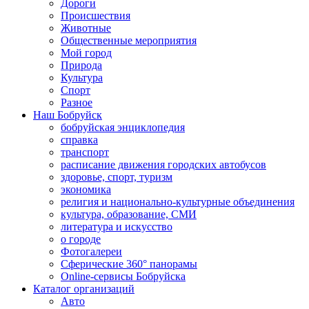
Дороги
Происшествия
Животные
Общественные мероприятия
Мой город
Природа
Культура
Спорт
Разное
Наш Бобруйск
бобруйская энциклопедия
справка
транспорт
расписание движения городских автобусов
здоровье, спорт, туризм
экономика
религия и национально-культурные объединения
культура, образование, СМИ
литература и искусство
о городе
Фотогалереи
Сферические 360° панорамы
Online-сервисы Бобруйска
Каталог организаций
Авто