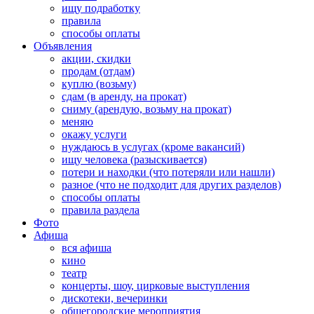
ищу подработку
правила
способы оплаты
Объявления
акции, скидки
продам (отдам)
куплю (возьму)
сдам (в аренду, на прокат)
сниму (арендую, возьму на прокат)
меняю
окажу услуги
нуждаюсь в услугах (кроме вакансий)
ищу человека (разыскивается)
потери и находки (что потеряли или нашли)
разное (что не подходит для других разделов)
способы оплаты
правила раздела
Фото
Афиша
вся афиша
кино
театр
концерты, шоу, цирковые выступления
дискотеки, вечеринки
общегородские мероприятия