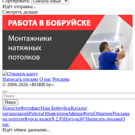
Сортировать:
Идёт отправка...
Смотреть дальше
Написать письмо
О нас
Реклама
© 2006-2026 «BOBR.by»
Поиск
Новости
Фотофакт
Наш Бобруйск
Каталог
организаций
Работа
Объявления
Афиша
Фото
Общение
Реклама
на портале
Курсы валют
$ 2.95
Погода
36°
Написать письмо
О
нас
Идёт обмен данными...