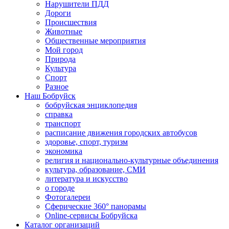
Нарушители ПДД
Дороги
Происшествия
Животные
Общественные мероприятия
Мой город
Природа
Культура
Спорт
Разное
Наш Бобруйск
бобруйская энциклопедия
справка
транспорт
расписание движения городских автобусов
здоровье, спорт, туризм
экономика
религия и национально-культурные объединения
культура, образование, СМИ
литература и искусство
о городе
Фотогалереи
Сферические 360° панорамы
Online-сервисы Бобруйска
Каталог организаций