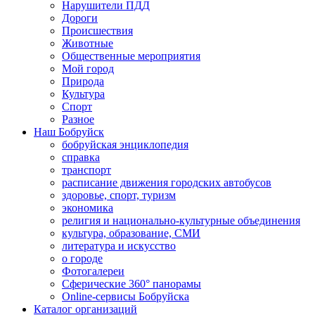
Нарушители ПДД
Дороги
Происшествия
Животные
Общественные мероприятия
Мой город
Природа
Культура
Спорт
Разное
Наш Бобруйск
бобруйская энциклопедия
справка
транспорт
расписание движения городских автобусов
здоровье, спорт, туризм
экономика
религия и национально-культурные объединения
культура, образование, СМИ
литература и искусство
о городе
Фотогалереи
Сферические 360° панорамы
Online-сервисы Бобруйска
Каталог организаций