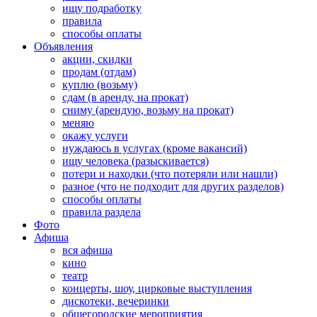
ищу подработку
правила
способы оплаты
Объявления
акции, скидки
продам (отдам)
куплю (возьму)
сдам (в аренду, на прокат)
сниму (арендую, возьму на прокат)
меняю
окажу услуги
нуждаюсь в услугах (кроме вакансий)
ищу человека (разыскивается)
потери и находки (что потеряли или нашли)
разное (что не подходит для других разделов)
способы оплаты
правила раздела
Фото
Афиша
вся афиша
кино
театр
концерты, шоу, цирковые выступления
дискотеки, вечеринки
общегородские мероприятия