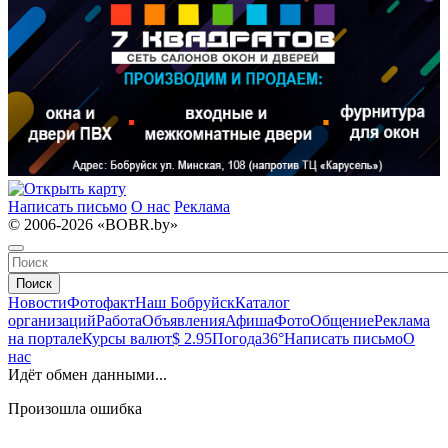
Написать письмо
О нас
Реклама
© 2006-2026 «BOBR.by»
Поиск
Новости
Фотофакт
Наш Бобруйск
Каталог
организаций
Работа
Объявления
Афиша
Фото
Общение
Реклама
на портале
Курсы валют
$ 2.95
Погода
36°
Написать письмо
О
нас
Идёт обмен данными...
Произошла ошибка