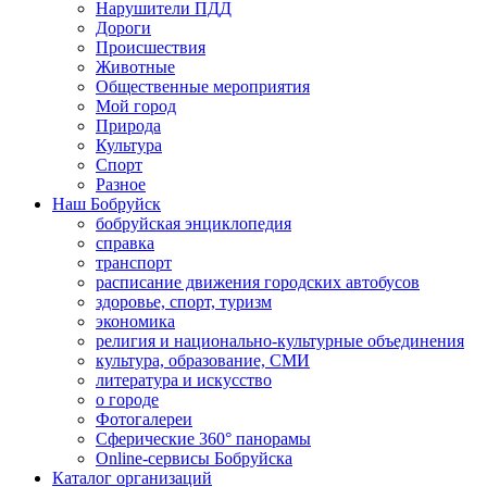
Нарушители ПДД
Дороги
Происшествия
Животные
Общественные мероприятия
Мой город
Природа
Культура
Спорт
Разное
Наш Бобруйск
бобруйская энциклопедия
справка
транспорт
расписание движения городских автобусов
здоровье, спорт, туризм
экономика
религия и национально-культурные объединения
культура, образование, СМИ
литература и искусство
о городе
Фотогалереи
Сферические 360° панорамы
Online-сервисы Бобруйска
Каталог организаций