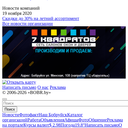
Новости компаний
19 ноября 2020
Скидки до 30% на летний ассортимент
Все новости организации
Написать письмо
О нас
Реклама
© 2006-2026 «BOBR.by»
Поиск
Новости
Фотофакт
Наш Бобруйск
Каталог
организаций
Работа
Объявления
Афиша
Фото
Общение
Реклама
на портале
Курсы валют
$ 2.98
Погода
19.8°
Написать письмо
О