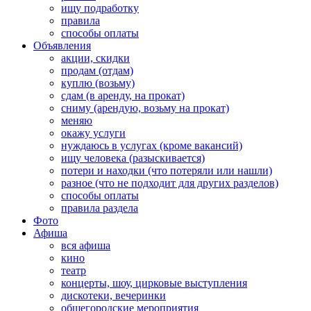
ищу подработку
правила
способы оплаты
Объявления
акции, скидки
продам (отдам)
куплю (возьму)
сдам (в аренду, на прокат)
сниму (арендую, возьму на прокат)
меняю
окажу услуги
нуждаюсь в услугах (кроме вакансий)
ищу человека (разыскивается)
потери и находки (что потеряли или нашли)
разное (что не подходит для других разделов)
способы оплаты
правила раздела
Фото
Афиша
вся афиша
кино
театр
концерты, шоу, цирковые выступления
дискотеки, вечеринки
общегородские мероприятия