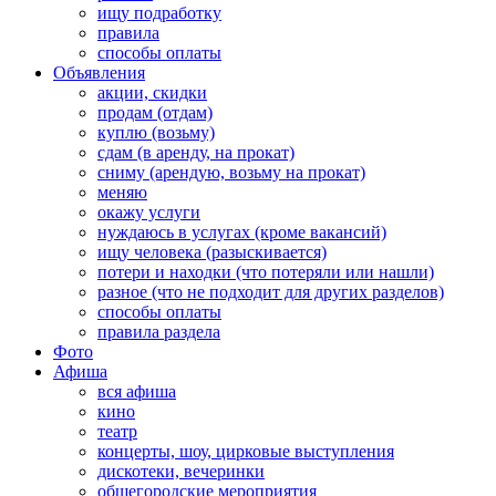
ищу подработку
правила
способы оплаты
Объявления
акции, скидки
продам (отдам)
куплю (возьму)
сдам (в аренду, на прокат)
сниму (арендую, возьму на прокат)
меняю
окажу услуги
нуждаюсь в услугах (кроме вакансий)
ищу человека (разыскивается)
потери и находки (что потеряли или нашли)
разное (что не подходит для других разделов)
способы оплаты
правила раздела
Фото
Афиша
вся афиша
кино
театр
концерты, шоу, цирковые выступления
дискотеки, вечеринки
общегородские мероприятия