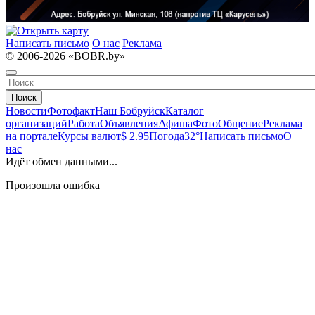
Написать письмо
О нас
Реклама
© 2006-2026 «BOBR.by»
Поиск
Новости
Фотофакт
Наш Бобруйск
Каталог
организаций
Работа
Объявления
Афиша
Фото
Общение
Реклама
на портале
Курсы валют
$ 2.95
Погода
32°
Написать письмо
О
нас
Идёт обмен данными...
Произошла ошибка