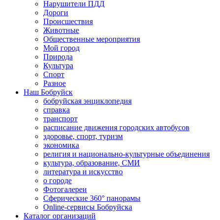
Нарушители ПДД
Дороги
Происшествия
Животные
Общественные мероприятия
Мой город
Природа
Культура
Спорт
Разное
Наш Бобруйск
бобруйская энциклопедия
справка
транспорт
расписание движения городских автобусов
здоровье, спорт, туризм
экономика
религия и национально-культурные объединения
культура, образование, СМИ
литература и искусство
о городе
Фотогалереи
Сферические 360° панорамы
Online-сервисы Бобруйска
Каталог организаций