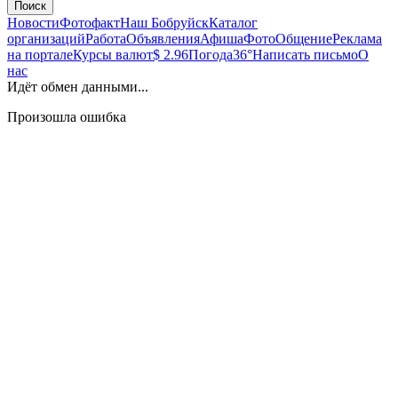
Поиск
Новости
Фотофакт
Наш Бобруйск
Каталог
организаций
Работа
Объявления
Афиша
Фото
Общение
Реклама
на портале
Курсы валют
$ 2.96
Погода
36°
Написать письмо
О
нас
Идёт обмен данными...
Произошла ошибка