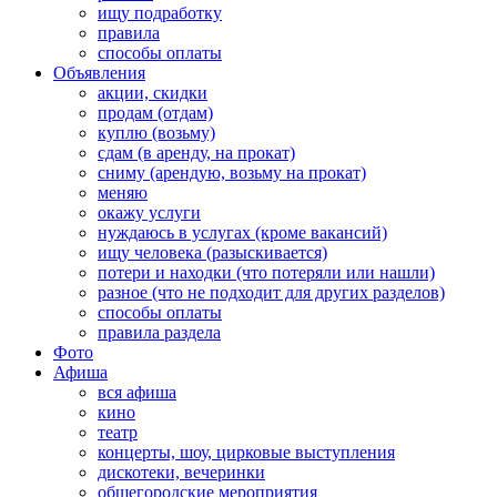
ищу подработку
правила
способы оплаты
Объявления
акции, скидки
продам (отдам)
куплю (возьму)
сдам (в аренду, на прокат)
сниму (арендую, возьму на прокат)
меняю
окажу услуги
нуждаюсь в услугах (кроме вакансий)
ищу человека (разыскивается)
потери и находки (что потеряли или нашли)
разное (что не подходит для других разделов)
способы оплаты
правила раздела
Фото
Афиша
вся афиша
кино
театр
концерты, шоу, цирковые выступления
дискотеки, вечеринки
общегородские мероприятия