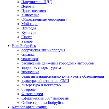
Нарушители ПДД
Дороги
Происшествия
Животные
Общественные мероприятия
Мой город
Природа
Культура
Спорт
Разное
Наш Бобруйск
бобруйская энциклопедия
справка
транспорт
расписание движения городских автобусов
здоровье, спорт, туризм
экономика
религия и национально-культурные объединения
культура, образование, СМИ
литература и искусство
о городе
Фотогалереи
Сферические 360° панорамы
Online-сервисы Бобруйска
Каталог организаций