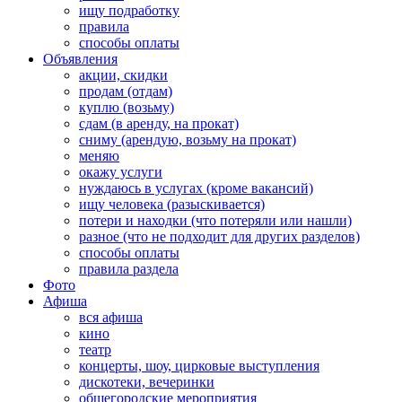
ищу подработку
правила
способы оплаты
Объявления
акции, скидки
продам (отдам)
куплю (возьму)
сдам (в аренду, на прокат)
сниму (арендую, возьму на прокат)
меняю
окажу услуги
нуждаюсь в услугах (кроме вакансий)
ищу человека (разыскивается)
потери и находки (что потеряли или нашли)
разное (что не подходит для других разделов)
способы оплаты
правила раздела
Фото
Афиша
вся афиша
кино
театр
концерты, шоу, цирковые выступления
дискотеки, вечеринки
общегородские мероприятия