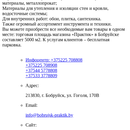
материалы, металлопрокат;
Материалы для утепления и изоляции стен и кровли,
водосточные системы;
Для внутренних работ: обои, плитка, сантехника.
Также огромный ассортимент инструмента и техники.
Вы можете приобрести все необходимые вам товары в одном
месте: торговая площадь магазина «Практик» в Бобруйске
составляет 5000 м2. К услугам клиентов – бесплатная
парковка.
Инфоцентр: +375225 708808
+375225 708908
+37544 5778808
+37533 3778809
Адрес:
213830, г. Бобруйск, ул. Гоголя, 170В
Email:
info@bobrujsk-praktik.by
Сайт: