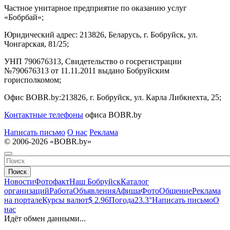
Частное унитарное предприятие по оказанию услуг
«Бобрбай»;
Юридический адрес:
213826, Беларусь, г. Бобруйск, ул.
Чонгарская, 81/25;
УНП 790676313, Свидетельство о госрегистрации
№790676313 от 11.11.2011 выдано Бобруйским
горисполкомом;
Офис BOBR.by:
213826, г. Бобруйск, ул. Карла Либкнехта, 25;
Контактные телефоны
офиса BOBR.by
Написать письмо
О нас
Реклама
© 2006-2026 «BOBR.by»
Поиск
Новости
Фотофакт
Наш Бобруйск
Каталог
организаций
Работа
Объявления
Афиша
Фото
Общение
Реклама
на портале
Курсы валют
$ 2.96
Погода
23.3°
Написать письмо
О
нас
Идёт обмен данными...