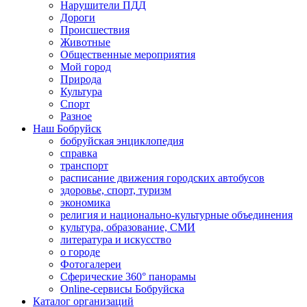
Нарушители ПДД
Дороги
Происшествия
Животные
Общественные мероприятия
Мой город
Природа
Культура
Спорт
Разное
Наш Бобруйск
бобруйская энциклопедия
справка
транспорт
расписание движения городских автобусов
здоровье, спорт, туризм
экономика
религия и национально-культурные объединения
культура, образование, СМИ
литература и искусство
о городе
Фотогалереи
Сферические 360° панорамы
Online-сервисы Бобруйска
Каталог организаций