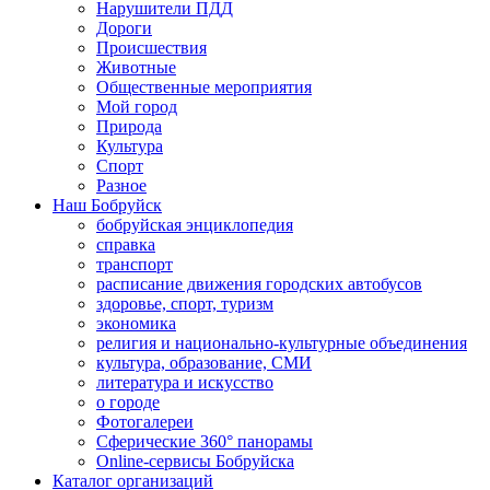
Нарушители ПДД
Дороги
Происшествия
Животные
Общественные мероприятия
Мой город
Природа
Культура
Спорт
Разное
Наш Бобруйск
бобруйская энциклопедия
справка
транспорт
расписание движения городских автобусов
здоровье, спорт, туризм
экономика
религия и национально-культурные объединения
культура, образование, СМИ
литература и искусство
о городе
Фотогалереи
Сферические 360° панорамы
Online-сервисы Бобруйска
Каталог организаций