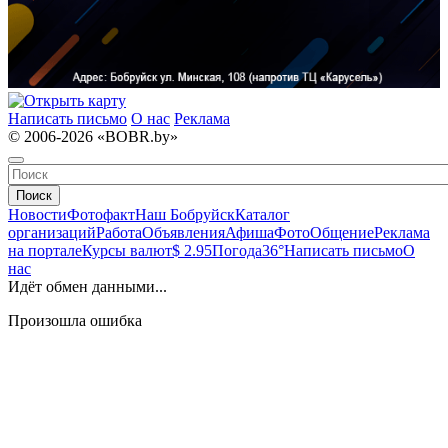
Написать письмо
О нас
Реклама
© 2006-2026 «BOBR.by»
Поиск
Новости
Фотофакт
Наш Бобруйск
Каталог
организаций
Работа
Объявления
Афиша
Фото
Общение
Реклама
на портале
Курсы валют
$ 2.95
Погода
36°
Написать письмо
О
нас
Идёт обмен данными...
Произошла ошибка