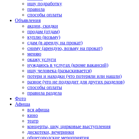
ищу подработку
правила
способы оплаты
Объявления
акции, скидки
продам (отдам)
куплю (возьму)
сдам (в аренду, на прокат)
сниму (арендую, возьму на прокат)
меняю
окажу услуги
нуждаюсь в услугах (кроме вакансий)
ищу человека (разыскивается)
потери и находки (что потеряли или нашли)
разное (что не подходит для других разделов)
способы оплаты
правила раздела
Фото
Афиша
вся афиша
кино
театр
концерты, шоу, цирковые выступления
дискотеки, вечеринки
общегородские мероприятия