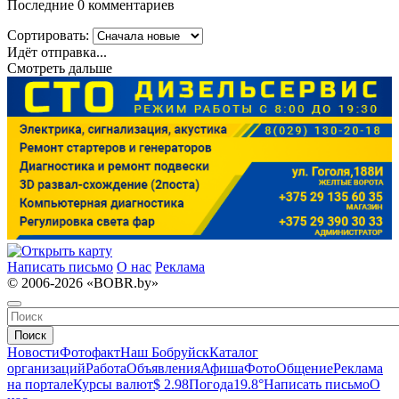
Последние 0 комментариев
Сортировать:
Идёт отправка...
Смотреть дальше
Написать письмо
О нас
Реклама
© 2006-2026 «BOBR.by»
Поиск
Новости
Фотофакт
Наш Бобруйск
Каталог
организаций
Работа
Объявления
Афиша
Фото
Общение
Реклама
на портале
Курсы валют
$ 2.98
Погода
19.8°
Написать письмо
О