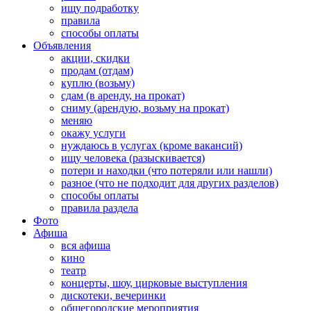
ищу подработку
правила
способы оплаты
Объявления
акции, скидки
продам (отдам)
куплю (возьму)
сдам (в аренду, на прокат)
сниму (арендую, возьму на прокат)
меняю
окажу услуги
нуждаюсь в услугах (кроме вакансий)
ищу человека (разыскивается)
потери и находки (что потеряли или нашли)
разное (что не подходит для других разделов)
способы оплаты
правила раздела
Фото
Афиша
вся афиша
кино
театр
концерты, шоу, цирковые выступления
дискотеки, вечеринки
общегородские мероприятия