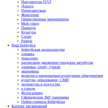
Нарушители ПДД
Дороги
Происшествия
Животные
Общественные мероприятия
Мой город
Природа
Культура
Спорт
Разное
Наш Бобруйск
бобруйская энциклопедия
справка
транспорт
расписание движения городских автобусов
здоровье, спорт, туризм
экономика
религия и национально-культурные объединения
культура, образование, СМИ
литература и искусство
о городе
Фотогалереи
Сферические 360° панорамы
Online-сервисы Бобруйска
Каталог организаций