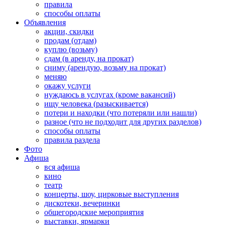
правила
способы оплаты
Объявления
акции, скидки
продам (отдам)
куплю (возьму)
сдам (в аренду, на прокат)
сниму (арендую, возьму на прокат)
меняю
окажу услуги
нуждаюсь в услугах (кроме вакансий)
ищу человека (разыскивается)
потери и находки (что потеряли или нашли)
разное (что не подходит для других разделов)
способы оплаты
правила раздела
Фото
Афиша
вся афиша
кино
театр
концерты, шоу, цирковые выступления
дискотеки, вечеринки
общегородские мероприятия
выставки, ярмарки