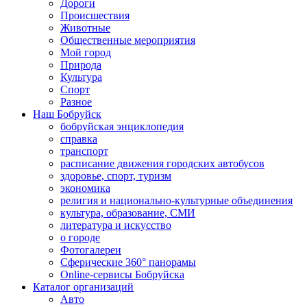
Дороги
Происшествия
Животные
Общественные мероприятия
Мой город
Природа
Культура
Спорт
Разное
Наш Бобруйск
бобруйская энциклопедия
справка
транспорт
расписание движения городских автобусов
здоровье, спорт, туризм
экономика
религия и национально-культурные объединения
культура, образование, СМИ
литература и искусство
о городе
Фотогалереи
Сферические 360° панорамы
Online-сервисы Бобруйска
Каталог организаций
Авто