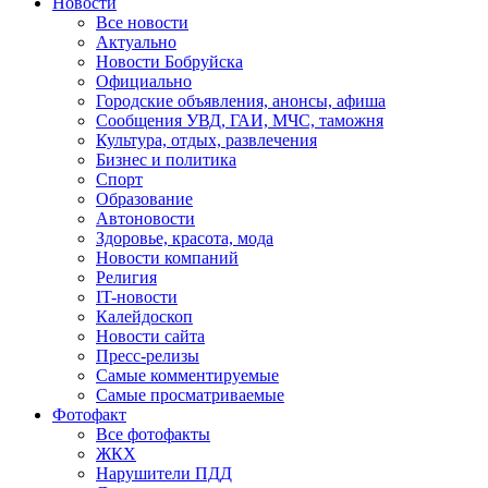
Новости
Все новости
Актуально
Новости Бобруйска
Официально
Городские объявления, анонсы, афиша
Сообщения УВД, ГАИ, МЧС, таможня
Культура, отдых, развлечения
Бизнес и политика
Спорт
Образование
Автоновости
Здоровье, красота, мода
Новости компаний
Религия
IT-новости
Калейдоскоп
Новости сайта
Пресс-релизы
Самые комментируемые
Самые просматриваемые
Фотофакт
Все фотофакты
ЖКХ
Нарушители ПДД