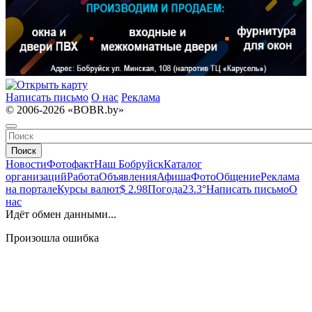
Написать письмо
О нас
Реклама
© 2006-2026 «BOBR.by»
Поиск
Новости
Фотофакт
Наш Бобруйск
Каталог
организаций
Работа
Объявления
Афиша
Фото
Общение
Реклама
на портале
Курсы валют
$ 2.98
Погода
23.3°
Написать письмо
О
нас
Идёт обмен данными...
Произошла ошибка