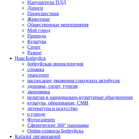
Нарушители ПДД
Дороги
Происшествия
Животные
Общественные мероприятия
Мой город
Природа
Культура
Спорт
Разное
Наш Бобруйск
бобруйская энциклопедия
справка
транспорт
расписание движения городских автобусов
здоровье, спорт, туризм
экономика
религия и национально-культурные объединения
культура, образование, СМИ
литература и искусство
о городе
Фотогалереи
Сферические 360° панорамы
Online-сервисы Бобруйска
Каталог организаций