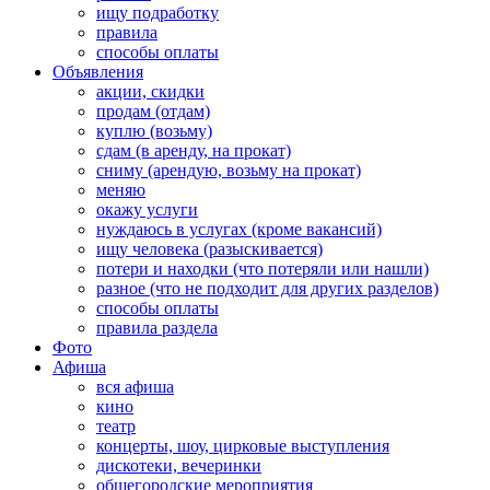
ищу подработку
правила
способы оплаты
Объявления
акции, скидки
продам (отдам)
куплю (возьму)
сдам (в аренду, на прокат)
сниму (арендую, возьму на прокат)
меняю
окажу услуги
нуждаюсь в услугах (кроме вакансий)
ищу человека (разыскивается)
потери и находки (что потеряли или нашли)
разное (что не подходит для других разделов)
способы оплаты
правила раздела
Фото
Афиша
вся афиша
кино
театр
концерты, шоу, цирковые выступления
дискотеки, вечеринки
общегородские мероприятия