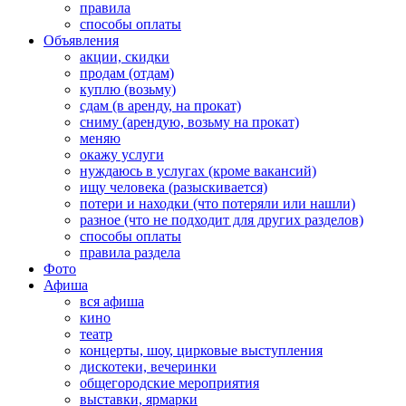
правила
способы оплаты
Объявления
акции, скидки
продам (отдам)
куплю (возьму)
сдам (в аренду, на прокат)
сниму (арендую, возьму на прокат)
меняю
окажу услуги
нуждаюсь в услугах (кроме вакансий)
ищу человека (разыскивается)
потери и находки (что потеряли или нашли)
разное (что не подходит для других разделов)
способы оплаты
правила раздела
Фото
Афиша
вся афиша
кино
театр
концерты, шоу, цирковые выступления
дискотеки, вечеринки
общегородские мероприятия
выставки, ярмарки