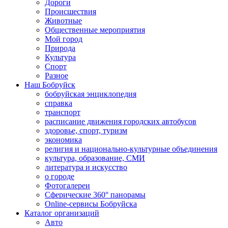
Дороги
Происшествия
Животные
Общественные мероприятия
Мой город
Природа
Культура
Спорт
Разное
Наш Бобруйск
бобруйская энциклопедия
справка
транспорт
расписание движения городских автобусов
здоровье, спорт, туризм
экономика
религия и национально-культурные объединения
культура, образование, СМИ
литература и искусство
о городе
Фотогалереи
Сферические 360° панорамы
Online-сервисы Бобруйска
Каталог организаций
Авто