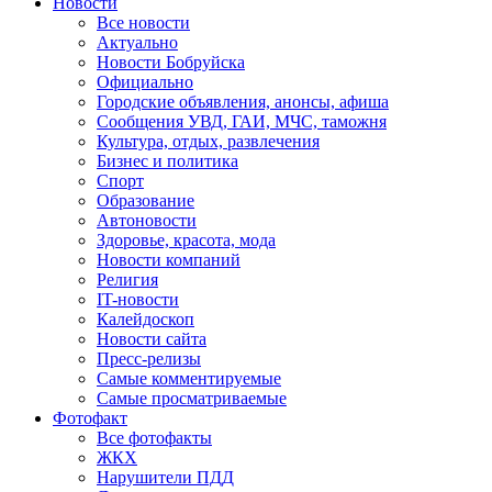
Новости
Все новости
Актуально
Новости Бобруйска
Официально
Городские объявления, анонсы, афиша
Сообщения УВД, ГАИ, МЧС, таможня
Культура, отдых, развлечения
Бизнес и политика
Спорт
Образование
Автоновости
Здоровье, красота, мода
Новости компаний
Религия
IT-новости
Калейдоскоп
Новости сайта
Пресс-релизы
Самые комментируемые
Самые просматриваемые
Фотофакт
Все фотофакты
ЖКХ
Нарушители ПДД