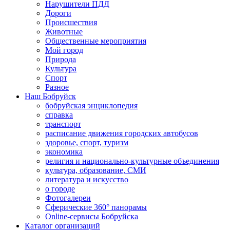
Нарушители ПДД
Дороги
Происшествия
Животные
Общественные мероприятия
Мой город
Природа
Культура
Спорт
Разное
Наш Бобруйск
бобруйская энциклопедия
справка
транспорт
расписание движения городских автобусов
здоровье, спорт, туризм
экономика
религия и национально-культурные объединения
культура, образование, СМИ
литература и искусство
о городе
Фотогалереи
Сферические 360° панорамы
Online-сервисы Бобруйска
Каталог организаций