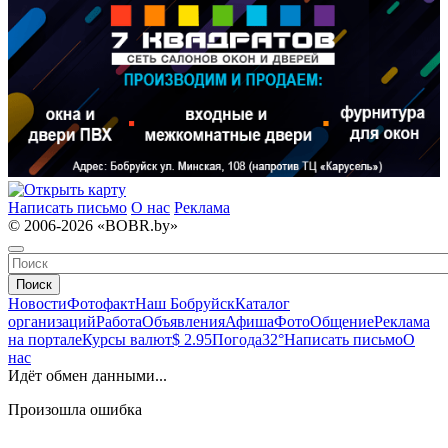
Написать письмо
О нас
Реклама
© 2006-2026 «BOBR.by»
Поиск
Новости
Фотофакт
Наш Бобруйск
Каталог
организаций
Работа
Объявления
Афиша
Фото
Общение
Реклама
на портале
Курсы валют
$ 2.95
Погода
32°
Написать письмо
О
нас
Идёт обмен данными...
Произошла ошибка