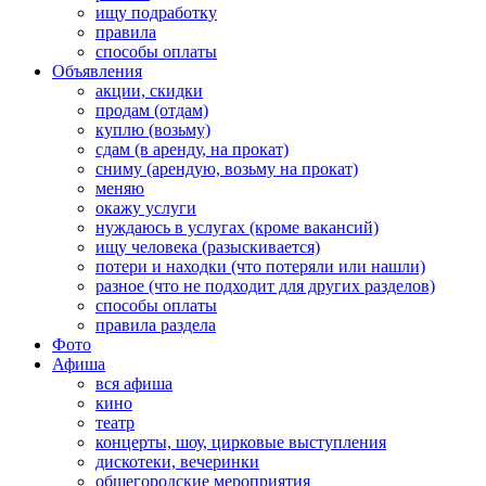
ищу подработку
правила
способы оплаты
Объявления
акции, скидки
продам (отдам)
куплю (возьму)
сдам (в аренду, на прокат)
сниму (арендую, возьму на прокат)
меняю
окажу услуги
нуждаюсь в услугах (кроме вакансий)
ищу человека (разыскивается)
потери и находки (что потеряли или нашли)
разное (что не подходит для других разделов)
способы оплаты
правила раздела
Фото
Афиша
вся афиша
кино
театр
концерты, шоу, цирковые выступления
дискотеки, вечеринки
общегородские мероприятия