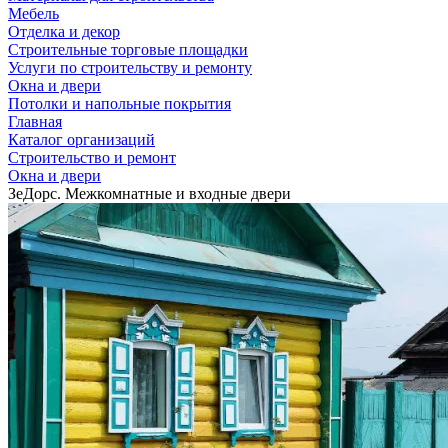
Мебель
Отделка и декор
Строительные торговые площадки
Услуги по строительству и ремонту
Окна и двери
Потолки и напольные покрытия
Главная
Каталог организаций
Строительство и ремонт
Окна и двери
ЗеДорс. Межкомнатные и входные двери