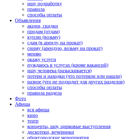
ищу подработку
правила
способы оплаты
Объявления
акции, скидки
продам (отдам)
куплю (возьму)
сдам (в аренду, на прокат)
сниму (арендую, возьму на прокат)
меняю
окажу услуги
нуждаюсь в услугах (кроме вакансий)
ищу человека (разыскивается)
потери и находки (что потеряли или нашли)
разное (что не подходит для других разделов)
способы оплаты
правила раздела
Фото
Афиша
вся афиша
кино
театр
концерты, шоу, цирковые выступления
дискотеки, вечеринки
общегородские мероприятия