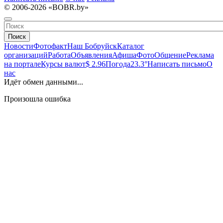
© 2006-2026 «BOBR.by»
Поиск
Новости
Фотофакт
Наш Бобруйск
Каталог
организаций
Работа
Объявления
Афиша
Фото
Общение
Реклама
на портале
Курсы валют
$ 2.96
Погода
23.3°
Написать письмо
О
нас
Идёт обмен данными...
Произошла ошибка