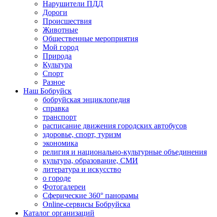
Нарушители ПДД
Дороги
Происшествия
Животные
Общественные мероприятия
Мой город
Природа
Культура
Спорт
Разное
Наш Бобруйск
бобруйская энциклопедия
справка
транспорт
расписание движения городских автобусов
здоровье, спорт, туризм
экономика
религия и национально-культурные объединения
культура, образование, СМИ
литература и искусство
о городе
Фотогалереи
Сферические 360° панорамы
Online-сервисы Бобруйска
Каталог организаций