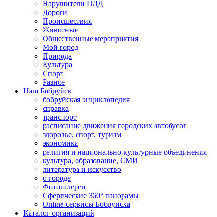
Нарушители ПДД
Дороги
Происшествия
Животные
Общественные мероприятия
Мой город
Природа
Культура
Спорт
Разное
Наш Бобруйск
бобруйская энциклопедия
справка
транспорт
расписание движения городских автобусов
здоровье, спорт, туризм
экономика
религия и национально-культурные объединения
культура, образование, СМИ
литература и искусство
о городе
Фотогалереи
Сферические 360° панорамы
Online-сервисы Бобруйска
Каталог организаций