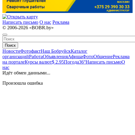
Написать письмо
О нас
Реклама
© 2006-2026 «BOBR.by»
Поиск
Новости
Фотофакт
Наш Бобруйск
Каталог
организаций
Работа
Объявления
Афиша
Фото
Общение
Реклама
на портале
Курсы валют
$ 2.95
Погода
36°
Написать письмо
О
нас
Идёт обмен данными...
Произошла ошибка