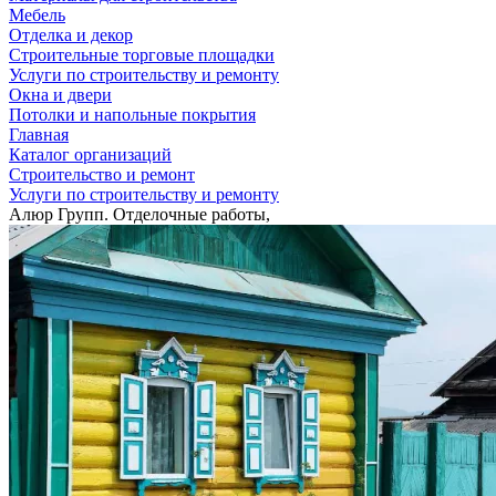
Мебель
Отделка и декор
Строительные торговые площадки
Услуги по строительству и ремонту
Окна и двери
Потолки и напольные покрытия
Главная
Каталог организаций
Строительство и ремонт
Услуги по строительству и ремонту
Алюр Групп. Отделочные работы,