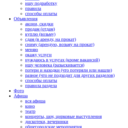
ищу подработку
правила
способы оплаты
Объявления
акции, скидки
продам (отдам)
куплю (возьму)
сдам (в аренду, на прокат)
сниму (арендую, возьму на прокат)
меняю
окажу услуги
нуждаюсь в услугах (кроме вакансий)
ищу человека (разыскивается)
потери и находки (что потеряли или нашли)
разное (что не подходит для других разделов)
способы оплаты
правила раздела
Фото
Афиша
вся афиша
кино
театр
концерты, шоу, цирковые выступления
дискотеки, вечеринки
общегородские мероприятия