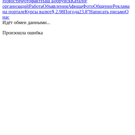
Новости
Фотофакт
Наш Бобруйск
Каталог
организаций
Работа
Объявления
Афиша
Фото
Общение
Реклама
на портале
Курсы валют
$ 2.98
Погода
23.8°
Написать письмо
О
нас
Идёт обмен данными...
Произошла ошибка