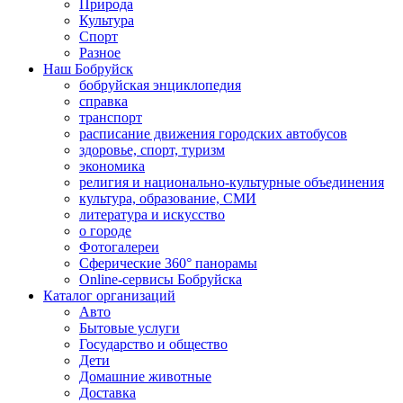
Природа
Культура
Спорт
Разное
Наш Бобруйск
бобруйская энциклопедия
справка
транспорт
расписание движения городских автобусов
здоровье, спорт, туризм
экономика
религия и национально-культурные объединения
культура, образование, СМИ
литература и искусство
о городе
Фотогалереи
Сферические 360° панорамы
Online-сервисы Бобруйска
Каталог организаций
Авто
Бытовые услуги
Государство и общество
Дети
Домашние животные
Доставка