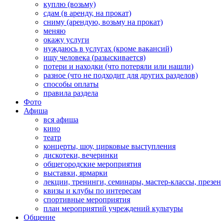
куплю (возьму)
сдам (в аренду, на прокат)
сниму (арендую, возьму на прокат)
меняю
окажу услуги
нуждаюсь в услугах (кроме вакансий)
ищу человека (разыскивается)
потери и находки (что потеряли или нашли)
разное (что не подходит для других разделов)
способы оплаты
правила раздела
Фото
Афиша
вся афиша
кино
театр
концерты, шоу, цирковые выступления
дискотеки, вечеринки
общегородские мероприятия
выставки, ярмарки
лекции, тренинги, семинары, мастер-классы, презе
квизы и клубы по интересам
спортивные мероприятия
план мероприятий учреждений культуры
Общение