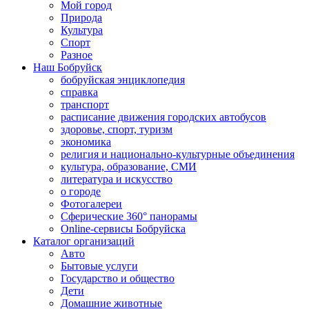
Мой город
Природа
Культура
Спорт
Разное
Наш Бобруйск
бобруйская энциклопедия
справка
транспорт
расписание движения городских автобусов
здоровье, спорт, туризм
экономика
религия и национально-культурные объединения
культура, образование, СМИ
литература и искусство
о городе
Фотогалереи
Сферические 360° панорамы
Online-сервисы Бобруйска
Каталог организаций
Авто
Бытовые услуги
Государство и общество
Дети
Домашние животные