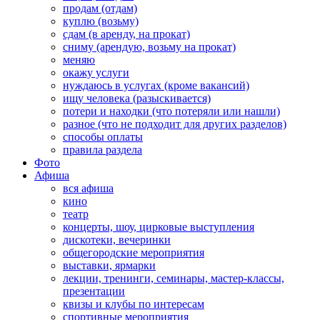
продам (отдам)
куплю (возьму)
сдам (в аренду, на прокат)
сниму (арендую, возьму на прокат)
меняю
окажу услуги
нуждаюсь в услугах (кроме вакансий)
ищу человека (разыскивается)
потери и находки (что потеряли или нашли)
разное (что не подходит для других разделов)
способы оплаты
правила раздела
Фото
Афиша
вся афиша
кино
театр
концерты, шоу, цирковые выступления
дискотеки, вечеринки
общегородские мероприятия
выставки, ярмарки
лекции, тренинги, семинары, мастер-классы,
презентации
квизы и клубы по интересам
спортивные мероприятия