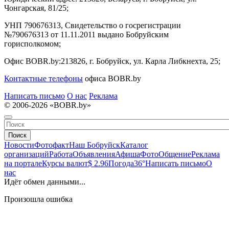
Чонгарская, 81/25;
УНП 790676313, Свидетельство о госрегистрации
№790676313 от 11.11.2011 выдано Бобруйским
горисполкомом;
Офис BOBR.by:
213826, г. Бобруйск, ул. Карла Либкнехта, 25;
Контактные телефоны
офиса BOBR.by
Написать письмо
О нас
Реклама
© 2006-2026 «BOBR.by»
Поиск
Новости
Фотофакт
Наш Бобруйск
Каталог
организаций
Работа
Объявления
Афиша
Фото
Общение
Реклама
на портале
Курсы валют
$ 2.96
Погода
36°
Написать письмо
О
нас
Идёт обмен данными...
Произошла ошибка