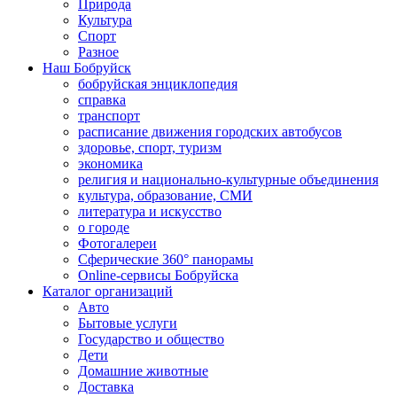
Природа
Культура
Спорт
Разное
Наш Бобруйск
бобруйская энциклопедия
справка
транспорт
расписание движения городских автобусов
здоровье, спорт, туризм
экономика
религия и национально-культурные объединения
культура, образование, СМИ
литература и искусство
о городе
Фотогалереи
Сферические 360° панорамы
Online-сервисы Бобруйска
Каталог организаций
Авто
Бытовые услуги
Государство и общество
Дети
Домашние животные
Доставка