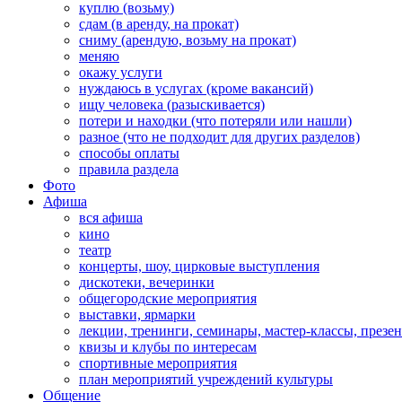
куплю (возьму)
сдам (в аренду, на прокат)
сниму (арендую, возьму на прокат)
меняю
окажу услуги
нуждаюсь в услугах (кроме вакансий)
ищу человека (разыскивается)
потери и находки (что потеряли или нашли)
разное (что не подходит для других разделов)
способы оплаты
правила раздела
Фото
Афиша
вся афиша
кино
театр
концерты, шоу, цирковые выступления
дискотеки, вечеринки
общегородские мероприятия
выставки, ярмарки
лекции, тренинги, семинары, мастер-классы, презе
квизы и клубы по интересам
спортивные мероприятия
план мероприятий учреждений культуры
Общение