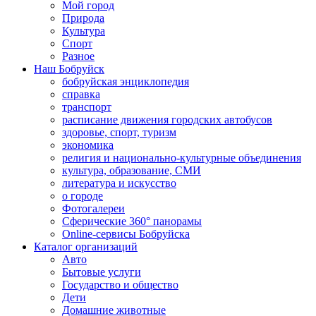
Мой город
Природа
Культура
Спорт
Разное
Наш Бобруйск
бобруйская энциклопедия
справка
транспорт
расписание движения городских автобусов
здоровье, спорт, туризм
экономика
религия и национально-культурные объединения
культура, образование, СМИ
литература и искусство
о городе
Фотогалереи
Сферические 360° панорамы
Online-сервисы Бобруйска
Каталог организаций
Авто
Бытовые услуги
Государство и общество
Дети
Домашние животные