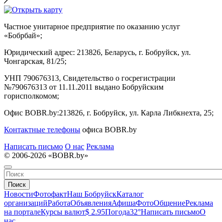
Частное унитарное предприятие по оказанию услуг
«Бобрбай»;
Юридический адрес:
213826, Беларусь, г. Бобруйск, ул.
Чонгарская, 81/25;
УНП 790676313, Свидетельство о госрегистрации
№790676313 от 11.11.2011 выдано Бобруйским
горисполкомом;
Офис BOBR.by:
213826, г. Бобруйск, ул. Карла Либкнехта, 25;
Контактные телефоны
офиса BOBR.by
Написать письмо
О нас
Реклама
© 2006-2026 «BOBR.by»
Поиск
Новости
Фотофакт
Наш Бобруйск
Каталог
организаций
Работа
Объявления
Афиша
Фото
Общение
Реклама
на портале
Курсы валют
$ 2.95
Погода
32°
Написать письмо
О
нас