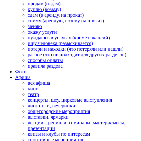
продам (отдам)
куплю (возьму)
сдам (в аренду, на прокат)
сниму (арендую, возьму на прокат)
меняю
окажу услуги
нуждаюсь в услугах (кроме вакансий)
ищу человека (разыскивается)
потери и находки (что потеряли или нашли)
разное (что не подходит для других разделов)
способы оплаты
правила раздела
Фото
Афиша
вся афиша
кино
театр
концерты, шоу, цирковые выступления
дискотеки, вечеринки
общегородские мероприятия
выставки, ярмарки
лекции, тренинги, семинары, мастер-классы,
презентации
квизы и клубы по интересам
спортивные мероприятия