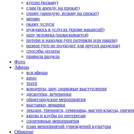
куплю (возьму)
сдам (в аренду, на прокат)
сниму (арендую, возьму на прокат)
меняю
окажу услуги
нуждаюсь в услугах (кроме вакансий)
ищу человека (разыскивается)
потери и находки (что потеряли или нашли)
разное (что не подходит для других разделов)
способы оплаты
правила раздела
Фото
Афиша
вся афиша
кино
театр
концерты, шоу, цирковые выступления
дискотеки, вечеринки
общегородские мероприятия
выставки, ярмарки
лекции, тренинги, семинары, мастер-классы, презе
квизы и клубы по интересам
спортивные мероприятия
план мероприятий учреждений культуры
Общение