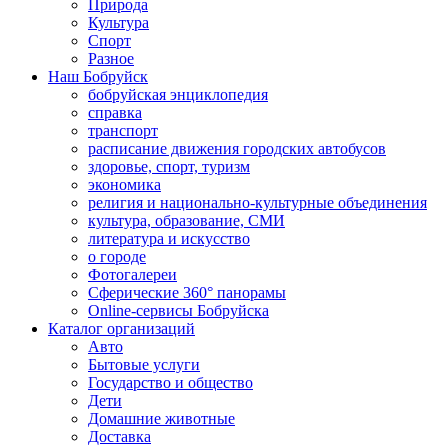
Природа
Культура
Спорт
Разное
Наш Бобруйск
бобруйская энциклопедия
справка
транспорт
расписание движения городских автобусов
здоровье, спорт, туризм
экономика
религия и национально-культурные объединения
культура, образование, СМИ
литература и искусство
о городе
Фотогалереи
Сферические 360° панорамы
Online-сервисы Бобруйска
Каталог организаций
Авто
Бытовые услуги
Государство и общество
Дети
Домашние животные
Доставка