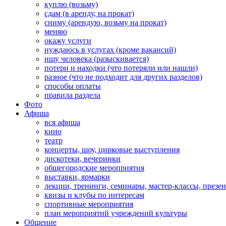
куплю (возьму)
сдам (в аренду, на прокат)
сниму (арендую, возьму на прокат)
меняю
окажу услуги
нуждаюсь в услугах (кроме вакансий)
ищу человека (разыскивается)
потери и находки (что потеряли или нашли)
разное (что не подходит для других разделов)
способы оплаты
правила раздела
Фото
Афиша
вся афиша
кино
театр
концерты, шоу, цирковые выступления
дискотеки, вечеринки
общегородские мероприятия
выставки, ярмарки
лекции, тренинги, семинары, мастер-классы, презе
квизы и клубы по интересам
спортивные мероприятия
план мероприятий учреждений культуры
Общение