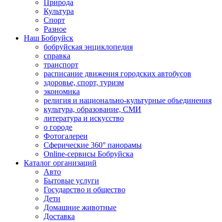
Природа
Культура
Спорт
Разное
Наш Бобруйск
бобруйская энциклопедия
справка
транспорт
расписание движения городских автобусов
здоровье, спорт, туризм
экономика
религия и национально-культурные объединения
культура, образование, СМИ
литература и искусство
о городе
Фотогалереи
Сферические 360° панорамы
Online-сервисы Бобруйска
Каталог организаций
Авто
Бытовые услуги
Государство и общество
Дети
Домашние животные
Доставка