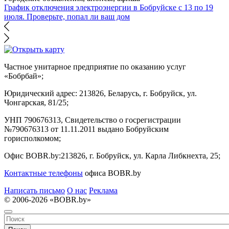
График отключения электроэнергии в Бобруйске с 13 по 19
июля. Проверьте, попал ли ваш дом
Частное унитарное предприятие по оказанию услуг
«Бобрбай»;
Юридический адрес:
213826, Беларусь, г. Бобруйск, ул.
Чонгарская, 81/25;
УНП 790676313, Свидетельство о госрегистрации
№790676313 от 11.11.2011 выдано Бобруйским
горисполкомом;
Офис BOBR.by:
213826, г. Бобруйск, ул. Карла Либкнехта, 25;
Контактные телефоны
офиса BOBR.by
Написать письмо
О нас
Реклама
© 2006-2026 «BOBR.by»