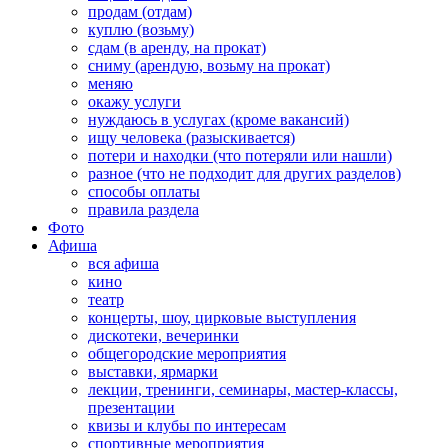
продам (отдам)
куплю (возьму)
сдам (в аренду, на прокат)
сниму (арендую, возьму на прокат)
меняю
окажу услуги
нуждаюсь в услугах (кроме вакансий)
ищу человека (разыскивается)
потери и находки (что потеряли или нашли)
разное (что не подходит для других разделов)
способы оплаты
правила раздела
Фото
Афиша
вся афиша
кино
театр
концерты, шоу, цирковые выступления
дискотеки, вечеринки
общегородские мероприятия
выставки, ярмарки
лекции, тренинги, семинары, мастер-классы,
презентации
квизы и клубы по интересам
спортивные мероприятия