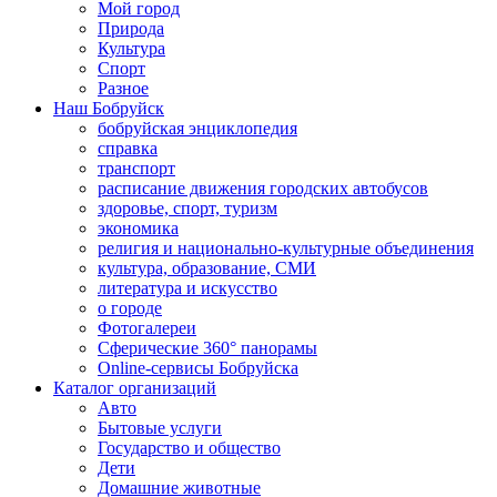
Мой город
Природа
Культура
Спорт
Разное
Наш Бобруйск
бобруйская энциклопедия
справка
транспорт
расписание движения городских автобусов
здоровье, спорт, туризм
экономика
религия и национально-культурные объединения
культура, образование, СМИ
литература и искусство
о городе
Фотогалереи
Сферические 360° панорамы
Online-сервисы Бобруйска
Каталог организаций
Авто
Бытовые услуги
Государство и общество
Дети
Домашние животные