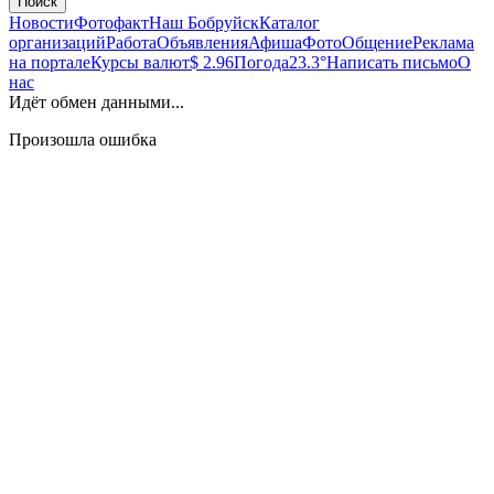
Поиск
Новости
Фотофакт
Наш Бобруйск
Каталог
организаций
Работа
Объявления
Афиша
Фото
Общение
Реклама
на портале
Курсы валют
$ 2.96
Погода
23.3°
Написать письмо
О
нас
Идёт обмен данными...
Произошла ошибка