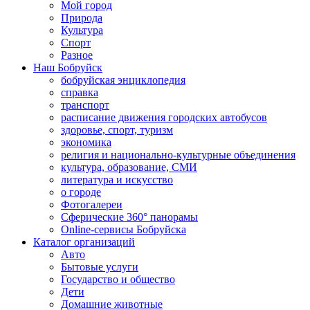
Мой город
Природа
Культура
Спорт
Разное
Наш Бобруйск
бобруйская энциклопедия
справка
транспорт
расписание движения городских автобусов
здоровье, спорт, туризм
экономика
религия и национально-культурные объединения
культура, образование, СМИ
литература и искусство
о городе
Фотогалереи
Сферические 360° панорамы
Online-сервисы Бобруйска
Каталог организаций
Авто
Бытовые услуги
Государство и общество
Дети
Домашние животные