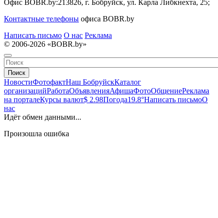
Офис BOBR.by:
213826, г. Бобруйск, ул. Карла Либкнехта, 25;
Контактные телефоны
офиса BOBR.by
Написать письмо
О нас
Реклама
© 2006-2026 «BOBR.by»
Поиск
Новости
Фотофакт
Наш Бобруйск
Каталог
организаций
Работа
Объявления
Афиша
Фото
Общение
Реклама
на портале
Курсы валют
$ 2.98
Погода
19.8°
Написать письмо
О
нас
Идёт обмен данными...
Произошла ошибка