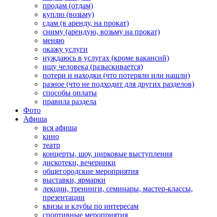
продам (отдам)
куплю (возьму)
сдам (в аренду, на прокат)
сниму (арендую, возьму на прокат)
меняю
окажу услуги
нуждаюсь в услугах (кроме вакансий)
ищу человека (разыскивается)
потери и находки (что потеряли или нашли)
разное (что не подходит для других разделов)
способы оплаты
правила раздела
Фото
Афиша
вся афиша
кино
театр
концерты, шоу, цирковые выступления
дискотеки, вечеринки
общегородские мероприятия
выставки, ярмарки
лекции, тренинги, семинары, мастер-классы,
презентации
квизы и клубы по интересам
спортивные мероприятия