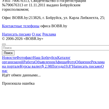
УНП 790676313, Свидетельство о госрегистрации
№790676313 от 11.11.2011 выдано Бобруйским
горисполкомом;
Офис BOBR.by:
213826, г. Бобруйск, ул. Карла Либкнехта, 25;
Контактные телефоны
офиса BOBR.by
Написать письмо
О нас
Реклама
© 2006-2026 «BOBR.by»
Поиск
Новости
Фотофакт
Наш Бобруйск
Каталог
организаций
Работа
Объявления
Афиша
Фото
Общение
Реклама
на портале
Курсы валют
$ 2.98
Погода
19.8°
Написать письмо
О
нас
Идёт обмен данными...
Произошла ошибка