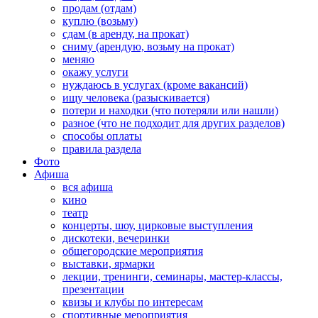
продам (отдам)
куплю (возьму)
сдам (в аренду, на прокат)
сниму (арендую, возьму на прокат)
меняю
окажу услуги
нуждаюсь в услугах (кроме вакансий)
ищу человека (разыскивается)
потери и находки (что потеряли или нашли)
разное (что не подходит для других разделов)
способы оплаты
правила раздела
Фото
Афиша
вся афиша
кино
театр
концерты, шоу, цирковые выступления
дискотеки, вечеринки
общегородские мероприятия
выставки, ярмарки
лекции, тренинги, семинары, мастер-классы,
презентации
квизы и клубы по интересам
спортивные мероприятия