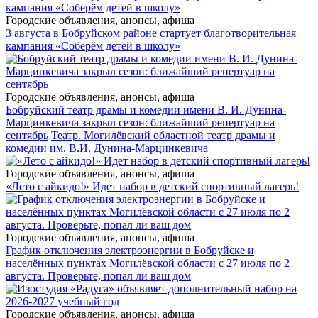
Городские объявления, анонсы, афиша
3 августа в Бобруйском районе стартует благотворительная
кампания «Соберём детей в школу»
Городские объявления, анонсы, афиша
Бобруйский театр драмы и комедии имени В. И. Дунина-
Марцинкевича закрыл сезон: ближайший репертуар на
сентябрь
Театр. Могилёвский областной театр драмы и
комедии им. В.И. Дунина-Марцинкевича
Городские объявления, анонсы, афиша
«Лето с айкидо!» Идет набор в детский спортивный лагерь!
Городские объявления, анонсы, афиша
График отключения электроэнергии в Бобруйске и
населённых пунктах Могилёвской области с 27 июля по 2
августа. Проверьте, попал ли ваш дом
Городские объявления, анонсы, афиша