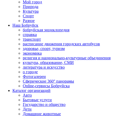
Мой город
Природа
Культура
Спорт
Разное
Наш Бобруйск
бобруйская энциклопедия
справка
транспорт
расписание движения городских автобусов
здоровье, спорт, туризм
экономика
религия и национально-культурные объединения
культура, образование, СМИ
литература и искусство
о городе
Фотогалереи
Сферические 360° панорамы
Online-сервисы Бобруйска
Каталог организаций
Авто
Бытовые услуги
Государство и общество
Дети
Домашние животные