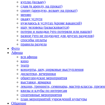
куплю (возьму)
сдам (в аренду, на прокат)
сниму (арендую, возьму на прокат)
меняю
окажу услуги
нуждаюсь в услугах (кроме вакансий)
ищу человека (разыскивается)
потери и находки (что потеряли или нашли)
разное (что не подходит для других разделов)
способы оплаты
правила раздела
Фото
Афиша
вся афиша
кино
театр
концерты, шоу, цирковые выступления
дискотеки, вечеринки
общегородские мероприятия
выставки, ярмарки
лекции, тренинги, семинары, мастер-классы, презе
квизы и клубы по интересам
спортивные мероприятия
план мероприятий учреждений культуры
Общение