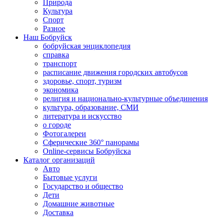
Природа
Культура
Спорт
Разное
Наш Бобруйск
бобруйская энциклопедия
справка
транспорт
расписание движения городских автобусов
здоровье, спорт, туризм
экономика
религия и национально-культурные объединения
культура, образование, СМИ
литература и искусство
о городе
Фотогалереи
Сферические 360° панорамы
Online-сервисы Бобруйска
Каталог организаций
Авто
Бытовые услуги
Государство и общество
Дети
Домашние животные
Доставка