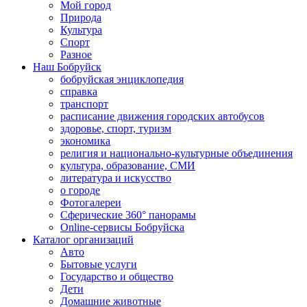
Мой город
Природа
Культура
Спорт
Разное
Наш Бобруйск
бобруйская энциклопедия
справка
транспорт
расписание движения городских автобусов
здоровье, спорт, туризм
экономика
религия и национально-культурные объединения
культура, образование, СМИ
литература и искусство
о городе
Фотогалереи
Сферические 360° панорамы
Online-сервисы Бобруйска
Каталог организаций
Авто
Бытовые услуги
Государство и общество
Дети
Домашние животные