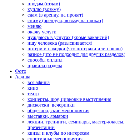
продам (отдам)
куплю (возьму)
сдам (в аренду, на прокат)
сниму (арендую, возьму на прокат)
меняю
окажу услуги
нуждаюсь в услугах (кроме вакансий)
ищу человека (разыскивается)
потери и находки (что потеряли или нашли)
разное (что не подходит для других разделов)
способы оплаты
правила раздела
Фото
Афиша
вся афиша
кино
театр
концерты, шоу, цирковые выступления
дискотеки, вечеринки
общегородские мероприятия
выставки, ярмарки
лекции, тренинги, семинары, мастер-классы,
презентации
квизы и клубы по интересам
спортивные мероприятия