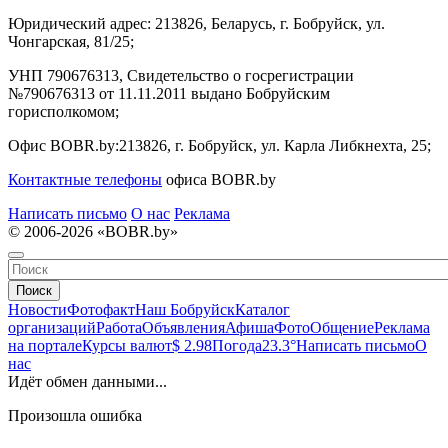
Юридический адрес:
213826, Беларусь, г. Бобруйск, ул.
Чонгарская, 81/25;
УНП 790676313, Свидетельство о госрегистрации
№790676313 от 11.11.2011 выдано Бобруйским
горисполкомом;
Офис BOBR.by:
213826, г. Бобруйск, ул. Карла Либкнехта, 25;
Контактные телефоны
офиса BOBR.by
Написать письмо
О нас
Реклама
© 2006-2026 «BOBR.by»
Поиск
Новости
Фотофакт
Наш Бобруйск
Каталог
организаций
Работа
Объявления
Афиша
Фото
Общение
Реклама
на портале
Курсы валют
$ 2.98
Погода
23.3°
Написать письмо
О
нас
Идёт обмен данными...
Произошла ошибка