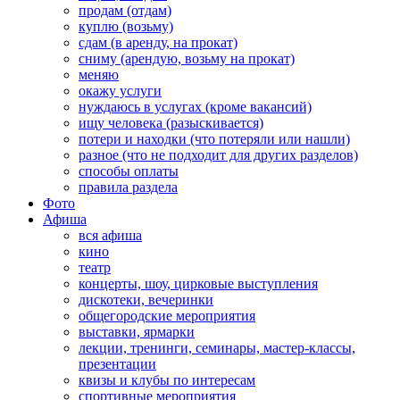
продам (отдам)
куплю (возьму)
сдам (в аренду, на прокат)
сниму (арендую, возьму на прокат)
меняю
окажу услуги
нуждаюсь в услугах (кроме вакансий)
ищу человека (разыскивается)
потери и находки (что потеряли или нашли)
разное (что не подходит для других разделов)
способы оплаты
правила раздела
Фото
Афиша
вся афиша
кино
театр
концерты, шоу, цирковые выступления
дискотеки, вечеринки
общегородские мероприятия
выставки, ярмарки
лекции, тренинги, семинары, мастер-классы,
презентации
квизы и клубы по интересам
спортивные мероприятия