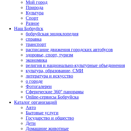
Мой город
Природа
Культура
Спорт
Разное
Наш Бобруйск
бобруйская энциклопедия
справка
транспорт
расписание движения городских автобусов
здоровье, спорт, туризм
экономика
религия и национально-культурные объединения
культура, образование, СМИ
литература и искусство
о городе
Фотогалереи
Сферические 360° панорамы
Online-сервисы Бобруйска
Каталог организаций
Авто
Бытовые услуги
Государство и общество
Дети
Домашние животные