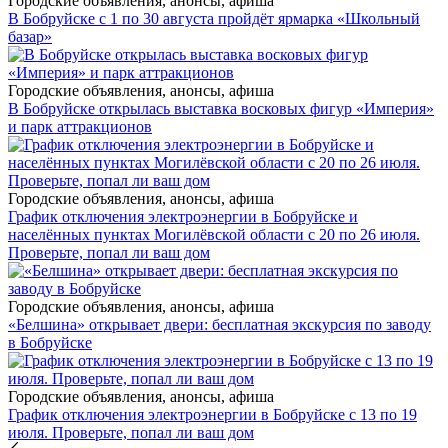
Городские объявления, анонсы, афиша
В Бобруйске с 1 по 30 августа пройдёт ярмарка «Школьный
базар»
Городские объявления, анонсы, афиша
В Бобруйске открылась выставка восковых фигур «Империя»
и парк аттракционов
Городские объявления, анонсы, афиша
График отключения электроэнергии в Бобруйске и
населённых пунктах Могилёвской области с 20 по 26 июля.
Проверьте, попал ли ваш дом
Городские объявления, анонсы, афиша
«Белшина» открывает двери: бесплатная экскурсия по заводу
в Бобруйске
Городские объявления, анонсы, афиша
График отключения электроэнергии в Бобруйске с 13 по 19
июля. Проверьте, попал ли ваш дом