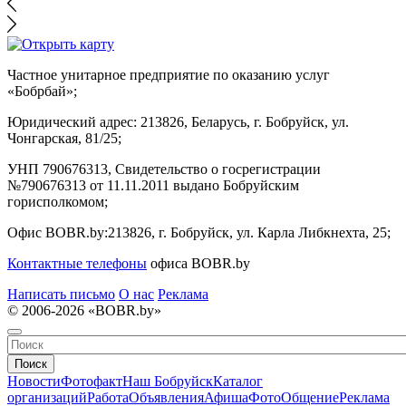
Частное унитарное предприятие по оказанию услуг
«Бобрбай»;
Юридический адрес:
213826, Беларусь, г. Бобруйск, ул.
Чонгарская, 81/25;
УНП 790676313, Свидетельство о госрегистрации
№790676313 от 11.11.2011 выдано Бобруйским
горисполкомом;
Офис BOBR.by:
213826, г. Бобруйск, ул. Карла Либкнехта, 25;
Контактные телефоны
офиса BOBR.by
Написать письмо
О нас
Реклама
© 2006-2026 «BOBR.by»
Поиск
Новости
Фотофакт
Наш Бобруйск
Каталог
организаций
Работа
Объявления
Афиша
Фото
Общение
Реклама