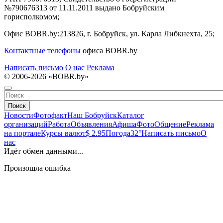
№790676313 от 11.11.2011 выдано Бобруйским
горисполкомом;
Офис BOBR.by:
213826, г. Бобруйск, ул. Карла Либкнехта, 25;
Контактные телефоны
офиса BOBR.by
Написать письмо
О нас
Реклама
© 2006-2026 «BOBR.by»
Поиск
Новости
Фотофакт
Наш Бобруйск
Каталог
организаций
Работа
Объявления
Афиша
Фото
Общение
Реклама
на портале
Курсы валют
$ 2.95
Погода
32°
Написать письмо
О
нас
Идёт обмен данными...
Произошла ошибка