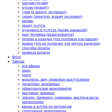
продам (отдам)
куплю (возьму)
сдам (в аренду, на прокат)
сниму (арендую, возьму на прокат)
меняю
окажу услуги
нуждаюсь в услугах (кроме вакансий)
ищу человека (разыскивается)
потери и находки (что потеряли или нашли)
разное (что не подходит для других разделов)
способы оплаты
правила раздела
Фото
Афиша
вся афиша
кино
театр
концерты, шоу, цирковые выступления
дискотеки, вечеринки
общегородские мероприятия
выставки, ярмарки
лекции, тренинги, семинары, мастер-классы,
презентации
квизы и клубы по интересам
спортивные мероприятия