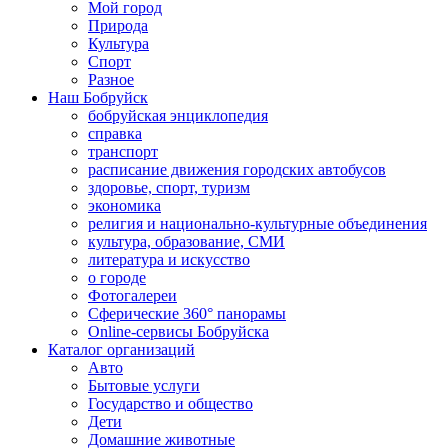
Мой город
Природа
Культура
Спорт
Разное
Наш Бобруйск
бобруйская энциклопедия
справка
транспорт
расписание движения городских автобусов
здоровье, спорт, туризм
экономика
религия и национально-культурные объединения
культура, образование, СМИ
литература и искусство
о городе
Фотогалереи
Сферические 360° панорамы
Online-сервисы Бобруйска
Каталог организаций
Авто
Бытовые услуги
Государство и общество
Дети
Домашние животные