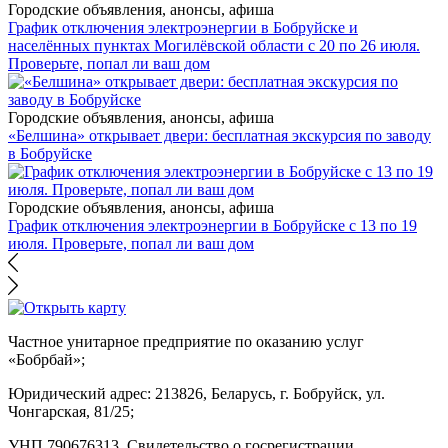
Городские объявления, анонсы, афиша
График отключения электроэнергии в Бобруйске и
населённых пунктах Могилёвской области с 20 по 26 июля.
Проверьте, попал ли ваш дом
Городские объявления, анонсы, афиша
«Белшина» открывает двери: бесплатная экскурсия по заводу
в Бобруйске
Городские объявления, анонсы, афиша
График отключения электроэнергии в Бобруйске с 13 по 19
июля. Проверьте, попал ли ваш дом
Частное унитарное предприятие по оказанию услуг
«Бобрбай»;
Юридический адрес:
213826, Беларусь, г. Бобруйск, ул.
Чонгарская, 81/25;
УНП 790676313, Свидетельство о госрегистрации