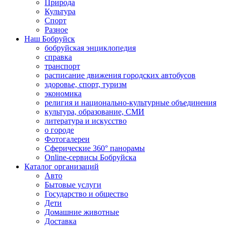
Природа
Культура
Спорт
Разное
Наш Бобруйск
бобруйская энциклопедия
справка
транспорт
расписание движения городских автобусов
здоровье, спорт, туризм
экономика
религия и национально-культурные объединения
культура, образование, СМИ
литература и искусство
о городе
Фотогалереи
Сферические 360° панорамы
Online-сервисы Бобруйска
Каталог организаций
Авто
Бытовые услуги
Государство и общество
Дети
Домашние животные
Доставка