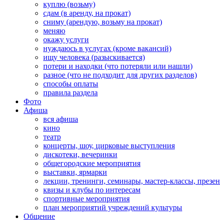
куплю (возьму)
сдам (в аренду, на прокат)
сниму (арендую, возьму на прокат)
меняю
окажу услуги
нуждаюсь в услугах (кроме вакансий)
ищу человека (разыскивается)
потери и находки (что потеряли или нашли)
разное (что не подходит для других разделов)
способы оплаты
правила раздела
Фото
Афиша
вся афиша
кино
театр
концерты, шоу, цирковые выступления
дискотеки, вечеринки
общегородские мероприятия
выставки, ярмарки
лекции, тренинги, семинары, мастер-классы, презе
квизы и клубы по интересам
спортивные мероприятия
план мероприятий учреждений культуры
Общение