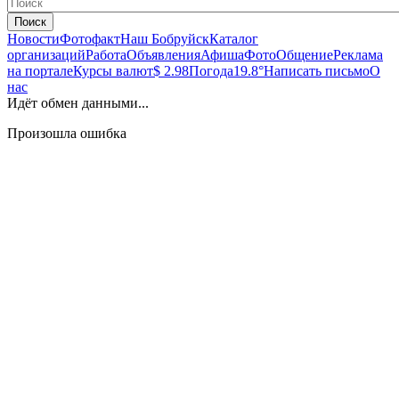
Поиск
Новости
Фотофакт
Наш Бобруйск
Каталог
организаций
Работа
Объявления
Афиша
Фото
Общение
Реклама
на портале
Курсы валют
$ 2.98
Погода
19.8°
Написать письмо
О
нас
Идёт обмен данными...
Произошла ошибка