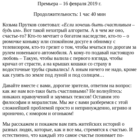
Премьера – 16 февраля 2019 г.
Продолжительность: 1 час 40 мин
Козьма Прутков советовал:
«Если хочешь быть счастливым –
будь им»
. Вот такой нехитрый алгоритм. А в чем же оно,
счастье-то? Кто-то мечтает о богатом наследстве, кто-то – о
рюмочке коньяку или спокойном досуге в обнимку с
телевизором, кто-то грезит о том, чтобы мчаться по дорогам за
рулем новенького автомобиля. А кому-то подавай настоящую
любовь – Такую, чтобы валила с первого взгляда, чтобы
кричал от страсти, а на крышах кошаки со страху в
водосточные трубы срывались! А иным ничего не надо, кроме
как гулять по земле под луной и под солнцем…
Давайте вместе с вами, дорогие зрители, ответим на вопрос:
как же нам все-таки быть счастливыми? Не волнуйтесь:
никаких нравоучений и заумных тезисов! Оставим это
философам и моралистам. Мы же с вами разберемся с этой
сложнейшей проблемой просто и непринужденно, игриво и
иронично, с юмором и огоньком!
Мы расскажем и покажем вам пять житейских историй о
разных людях, которые, как и все мы, стремятся к счастью. И
естественно, что каждый это самое счастье понимает по-