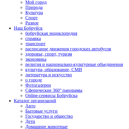
Мой город
Природа
Культура
Спорт
Разное
Наш Бобруйск
бобруйская энциклопедия
справка
транспорт
расписание движения городских автобусов
здоровье, спорт, туризм
экономика
религия и национально-культурные объединения
культура, образование, СМИ
литература и искусство
о городе
Фотогалереи
Сферические 360° панорамы
Online-сервисы Бобруйска
Каталог организаций
Авто
Бытовые услуги
Государство и общество
Дети
Домашние животные