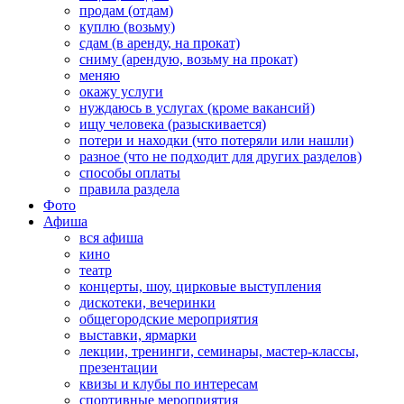
продам (отдам)
куплю (возьму)
сдам (в аренду, на прокат)
сниму (арендую, возьму на прокат)
меняю
окажу услуги
нуждаюсь в услугах (кроме вакансий)
ищу человека (разыскивается)
потери и находки (что потеряли или нашли)
разное (что не подходит для других разделов)
способы оплаты
правила раздела
Фото
Афиша
вся афиша
кино
театр
концерты, шоу, цирковые выступления
дискотеки, вечеринки
общегородские мероприятия
выставки, ярмарки
лекции, тренинги, семинары, мастер-классы,
презентации
квизы и клубы по интересам
спортивные мероприятия