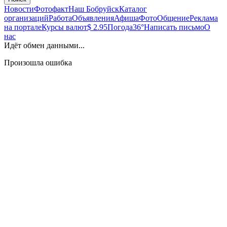
Новости
Фотофакт
Наш Бобруйск
Каталог
организаций
Работа
Объявления
Афиша
Фото
Общение
Реклама
на портале
Курсы валют
$ 2.95
Погода
36°
Написать письмо
О
нас
Идёт обмен данными...
Произошла ошибка