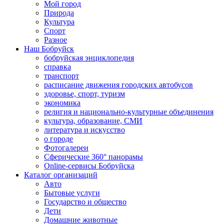
Мой город
Природа
Культура
Спорт
Разное
Наш Бобруйск
бобруйская энциклопедия
справка
транспорт
расписание движения городских автобусов
здоровье, спорт, туризм
экономика
религия и национально-культурные объединения
культура, образование, СМИ
литература и искусство
о городе
Фотогалереи
Сферические 360° панорамы
Online-сервисы Бобруйска
Каталог организаций
Авто
Бытовые услуги
Государство и общество
Дети
Домашние животные