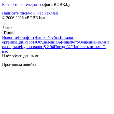
Контактные телефоны
офиса BOBR.by
Написать письмо
О нас
Реклама
© 2006-2026 «BOBR.by»
Поиск
Новости
Фотофакт
Наш Бобруйск
Каталог
организаций
Работа
Объявления
Афиша
Фото
Общение
Реклама
на портале
Курсы валют
$ 2.94
Погода
32°
Написать письмо
О
нас
Идёт обмен данными...
Произошла ошибка