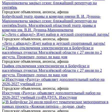
Городские объявления, анонсы, афиша
Бобруйский театр драмы и комедии имени В. И. Дунина-
Марцинкевича закрыл сезон: ближайший репертуар на
сентябрь
Театр. Могилёвский областной театр драмы и
комедии им. В.И. Дунина-Марцинкевича
Городские объявления, анонсы, афиша
«Лето с айкидо!» Идет набор в детский спортивный лагерь!
Городские объявления, анонсы, афиша
График отключения электроэнергии в Бобруйске и
населённых пунктах Могилёвской области с 27 июля по 2
августа. Проверьте, попал ли ваш дом
Городские объявления, анонсы, афиша
Изостудия «Радуга» объявляет дополнительный набор на
2026-2027 учебный год
РАДУГА. Изостудия
Городские объявления, анонсы, афиша