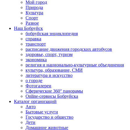
Мой город
Природа
Культура
Спорт
Разное
Наш Бобруйск
бобруйская энциклопедия
справка
транспорт
расписание движения городских автобусов
здоровье, спорт, туризм
экономика
религия и национально-культурные объединения
культура, образование, СМИ
литература и искусство
о городе
Фотогалереи
Сферические 360° панорамы
Online-сервисы Бобруйска
Каталог организаций
Авто
Бытовые услуги
Государство и общество
Дети
Домашние животные