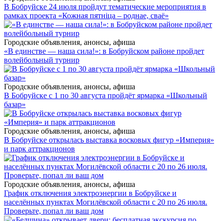
В Бобруйске 24 июля пройдут тематические мероприятия в
рамках проекта «Кожная пятніца – роднае, сваё»
Городские объявления, анонсы, афиша
«В единстве — наша сила!»: в Бобруйском районе пройдет
волейбольный турнир
Городские объявления, анонсы, афиша
В Бобруйске с 1 по 30 августа пройдёт ярмарка «Школьный
базар»
Городские объявления, анонсы, афиша
В Бобруйске открылась выставка восковых фигур «Империя»
и парк аттракционов
Городские объявления, анонсы, афиша
График отключения электроэнергии в Бобруйске и
населённых пунктах Могилёвской области с 20 по 26 июля.
Проверьте, попал ли ваш дом