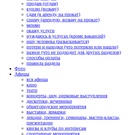
продам (отдам)
куплю (возьму)
сдам (в аренду, на прокат)
сниму (арендую, возьму на прокат)
меняю
окажу услуги
нуждаюсь в услугах (кроме вакансий)
ищу человека (разыскивается)
потери и находки (что потеряли или нашли)
разное (что не подходит для других разделов)
способы оплаты
правила раздела
Фото
Афиша
вся афиша
кино
театр
концерты, шоу, цирковые выступления
дискотеки, вечеринки
общегородские мероприятия
выставки, ярмарки
лекции, тренинги, семинары, мастер-классы,
презентации
квизы и клубы по интересам
спортивные мероприятия