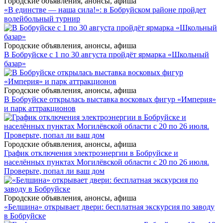
Городские объявления, анонсы, афиша
«В единстве — наша сила!»: в Бобруйском районе пройдет
волейбольный турнир
Городские объявления, анонсы, афиша
В Бобруйске с 1 по 30 августа пройдёт ярмарка «Школьный
базар»
Городские объявления, анонсы, афиша
В Бобруйске открылась выставка восковых фигур «Империя»
и парк аттракционов
Городские объявления, анонсы, афиша
График отключения электроэнергии в Бобруйске и
населённых пунктах Могилёвской области с 20 по 26 июля.
Проверьте, попал ли ваш дом
Городские объявления, анонсы, афиша
«Белшина» открывает двери: бесплатная экскурсия по заводу
в Бобруйске