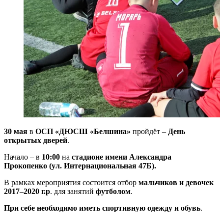
30 мая
в
ОСП «ДЮСШ «Белшина»
пройдёт –
День
открытых дверей
.
Начало – в
10:00
на
стадионе имени Александра
Прокопенко (ул. Интернациональная 47Б).
В рамках мероприятия состоится отбор
мальчиков и девочек
2017
–
2020
г.р
. для занятий
футболом
.
При себе необходимо иметь спортивную одежду и обувь
.