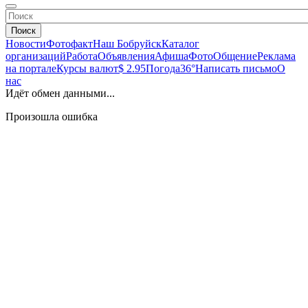
Поиск
Новости
Фотофакт
Наш Бобруйск
Каталог
организаций
Работа
Объявления
Афиша
Фото
Общение
Реклама
на портале
Курсы валют
$ 2.95
Погода
36°
Написать письмо
О
нас
Идёт обмен данными...
Произошла ошибка