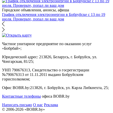
Городские объявления, анонсы, афиша
График отключения электроэнергии в Бобруйске с 13 по 19
июля. Проверьте, попал ли ваш дом
Частное унитарное предприятие по оказанию услуг
«Бобрбай»;
Юридический адрес:
213826, Беларусь, г. Бобруйск, ул.
Чонгарская, 81/25;
УНП 790676313, Свидетельство о госрегистрации
№790676313 от 11.11.2011 выдано Бобруйским
горисполкомом;
Офис BOBR.by:
213826, г. Бобруйск, ул. Карла Либкнехта, 25;
Контактные телефоны
офиса BOBR.by
Написать письмо
О нас
Реклама
© 2006-2026 «BOBR.by»