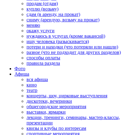
продам (отдам)
куплю (возьму)
сдам (в аренду, на прокат)
сниму (арендую, возьму на прокат)
меняю
окажу услуги
нуждаюсь в услугах (кроме вакансий)
ищу человека (разыскивается)
потери и находки (что потеряли или нашли)
разное (что не подходит для других разделов)
способы оплаты
правила раздела
Фото
Афиша
вся афиша
кино
театр
концерты, шоу, цирковые выступления
дискотеки, вечеринки
общегородские мероприятия
выставки, ярмарки
лекции, тренинги, семинары, мастер-классы,
презентации
квизы и клубы по интересам
спортивные мероприятия