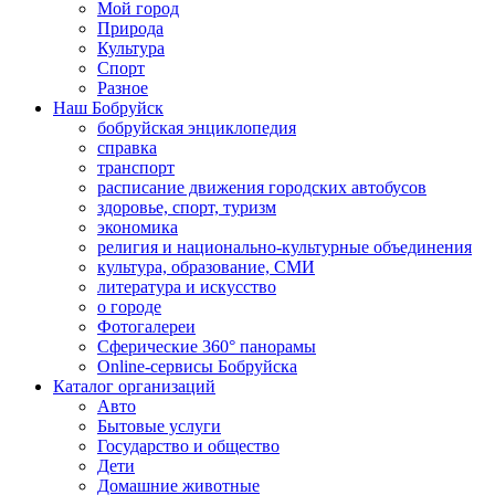
Мой город
Природа
Культура
Спорт
Разное
Наш Бобруйск
бобруйская энциклопедия
справка
транспорт
расписание движения городских автобусов
здоровье, спорт, туризм
экономика
религия и национально-культурные объединения
культура, образование, СМИ
литература и искусство
о городе
Фотогалереи
Сферические 360° панорамы
Online-сервисы Бобруйска
Каталог организаций
Авто
Бытовые услуги
Государство и общество
Дети
Домашние животные