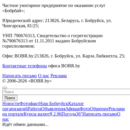
Частное унитарное предприятие по оказанию услуг
«Бобрбай»;
Юридический адрес:
213826, Беларусь, г. Бобруйск, ул.
Чонгарская, 81/25;
УНП 790676313, Свидетельство о госрегистрации
№790676313 от 11.11.2011 выдано Бобруйским
горисполкомом;
Офис BOBR.by:
213826, г. Бобруйск, ул. Карла Либкнехта, 25;
Контактные телефоны
офиса BOBR.by
Написать письмо
О нас
Реклама
© 2006-2026 «BOBR.by»
Поиск
Новости
Фотофакт
Наш Бобруйск
Каталог
организаций
Работа
Объявления
Афиша
Фото
Общение
Реклама
на портале
Курсы валют
$ 2.96
Погода
36°
Написать письмо
О
нас
Идёт обмен данными...