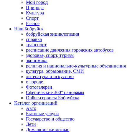
Мой город
Природа
Культура
Спорт
Разное
Наш Бобруйск
бобруйская энциклопедия
справка
транспорт
расписание движения городских автобусов
здоровье, спорт, туризм
экономика
религия и национально-культурные объединения
культура, образование, СМИ
литература и искусство
о городе
Фотогалереи
Сферические 360° панорамы
Online-сервисы Бобруйска
Каталог организаций
Авто
Бытовые услуги
Государство и общество
Дети
Домашние животные