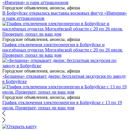
Городские объявления, анонсы, афиша
В Бобруйске открылась выставка восковых фигур «Империя»
и парк аттракционов
Городские объявления, анонсы, афиша
График отключения электроэнергии в Бобруйске и
населённых пунктах Могилёвской области с 20 по 26 июля.
Проверьте, попал ли ваш дом
Городские объявления, анонсы, афиша
«Белшина» открывает двери: бесплатная экскурсия по заводу
в Бобруйске
Городские объявления, анонсы, афиша
График отключения электроэнергии в Бобруйске с 13 по 19
июля. Проверьте, попал ли ваш дом