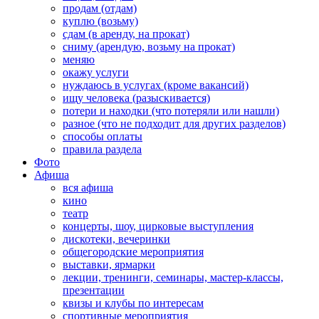
продам (отдам)
куплю (возьму)
сдам (в аренду, на прокат)
сниму (арендую, возьму на прокат)
меняю
окажу услуги
нуждаюсь в услугах (кроме вакансий)
ищу человека (разыскивается)
потери и находки (что потеряли или нашли)
разное (что не подходит для других разделов)
способы оплаты
правила раздела
Фото
Афиша
вся афиша
кино
театр
концерты, шоу, цирковые выступления
дискотеки, вечеринки
общегородские мероприятия
выставки, ярмарки
лекции, тренинги, семинары, мастер-классы,
презентации
квизы и клубы по интересам
спортивные мероприятия