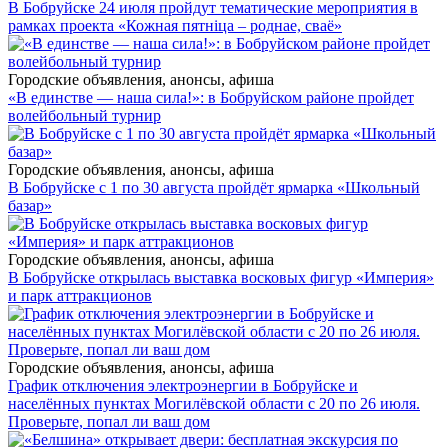
В Бобруйске 24 июля пройдут тематические мероприятия в
рамках проекта «Кожная пятніца – роднае, сваё»
Городские объявления, анонсы, афиша
«В единстве — наша сила!»: в Бобруйском районе пройдет
волейбольный турнир
Городские объявления, анонсы, афиша
В Бобруйске с 1 по 30 августа пройдёт ярмарка «Школьный
базар»
Городские объявления, анонсы, афиша
В Бобруйске открылась выставка восковых фигур «Империя»
и парк аттракционов
Городские объявления, анонсы, афиша
График отключения электроэнергии в Бобруйске и
населённых пунктах Могилёвской области с 20 по 26 июля.
Проверьте, попал ли ваш дом