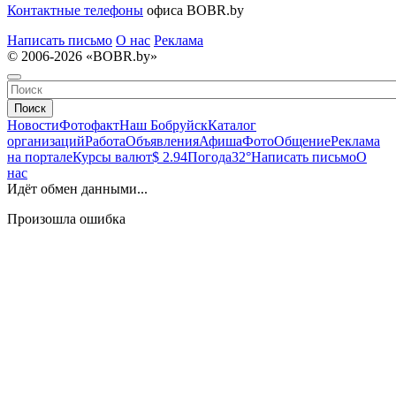
Контактные телефоны
офиса BOBR.by
Написать письмо
О нас
Реклама
© 2006-2026 «BOBR.by»
Поиск
Новости
Фотофакт
Наш Бобруйск
Каталог
организаций
Работа
Объявления
Афиша
Фото
Общение
Реклама
на портале
Курсы валют
$ 2.94
Погода
32°
Написать письмо
О
нас
Идёт обмен данными...
Произошла ошибка