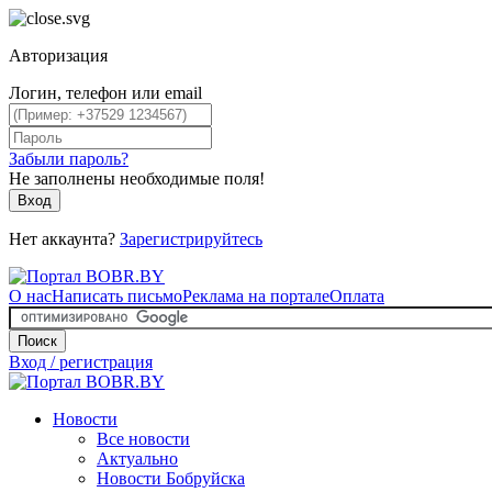
Авторизация
Логин, телефон или email
Забыли пароль?
Не заполнены необходимые поля!
Вход
Нет аккаунта?
Зарегистрируйтесь
О нас
Написать письмо
Реклама на портале
Оплата
Поиск
Вход / регистрация
Новости
Все новости
Актуально
Новости Бобруйска