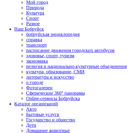
Мой город
Природа
Культура
Спорт
Разное
Наш Бобруйск
бобруйская энциклопедия
справка
транспорт
расписание движения городских автобусов
здоровье, спорт, туризм
экономика
религия и национально-культурные объединения
культура, образование, СМИ
литература и искусство
о городе
Фотогалереи
Сферические 360° панорамы
Online-сервисы Бобруйска
Каталог организаций
Авто
Бытовые услуги
Государство и общество
Дети
Домашние животные